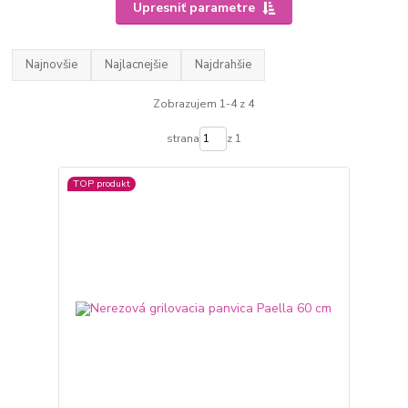
Upresniť parametre
Najnovšie
Najlacnejšie
Najdrahšie
Zobrazujem 1-4 z 4
strana
z 1
TOP produkt