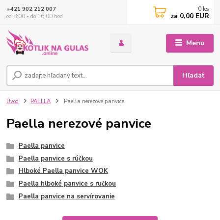
0
ks
+421 902 212 007
za
0,00 EUR
od 8:00 - do 16:00 hod
Menu
Hľadať
Úvod
PAELLA
Paella nerezové panvice
Paella nerezové panvice
Paella panvice
Paella panvice s rúčkou
Hlboké Paella panvice WOK
Paella hlboké panvice s ručkou
Paella panvice na servírovanie