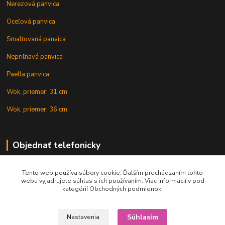
Nerezová panvica
Oceľová panvica
Smaltovaná panvica
Nepriľnavá panvica
Paella panvica
Wok, priemer: 31 cm
Wok, priemer: 36 cm
Objednať telefonicky
Tento web používa súbory cookie. Ďalším prechádzaním tohto
+421 902 212 007
webu vyjadrujete súhlas s ich používaním. Viac informácií v pod
kategórií Obchodných podmienok.
Súhlasím
Nastavenia