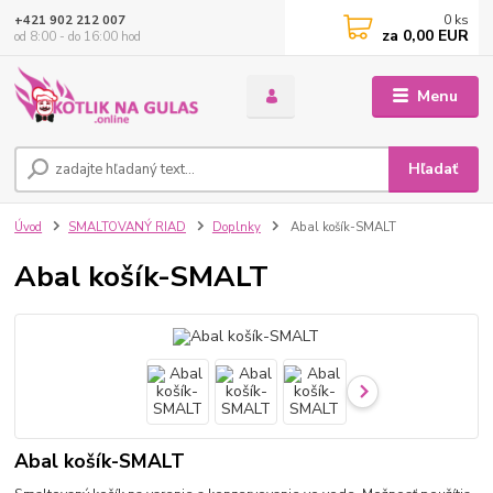
0
ks
+421 902 212 007
za
0,00 EUR
od 8:00 - do 16:00 hod
Menu
Hľadať
Úvod
SMALTOVANÝ RIAD
Doplnky
Abal košík-SMALT
Abal košík-SMALT
Abal košík-SMALT