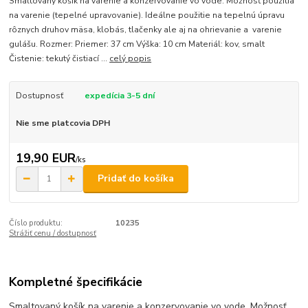
Smaltovaný košík na varenie a konzervovanie vo vode. Možnosť použítia
na varenie (tepelné upravovanie). Ideálne použitie na tepelnú úpravu
rôznych druhov mäsa, klobás, tlačenky ale aj na ohrievanie a varenie
gulášu. Rozmer: Priemer: 37 cm Výška: 10 cm Materiál: kov, smalt
Čistenie: tekutý čistiací ...
celý popis
Dostupnosť
expedícia 3-5 dní
Nie sme platcovia DPH
19,90 EUR
/
ks
Pridať do košíka
Číslo produktu:
10235
Strážiť cenu / dostupnosť
Kompletné špecifikácie
Smaltovaný košík na varenie a konzervovanie vo vode. Možnosť