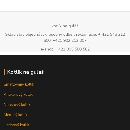
kotlík na guláš
Sklad,stav objednávok, osobný odber, reklamácie: + 421 948 212
600, +421 902 212 007
e-shop: +421 905 580 562
Kotlík na guláš
Smaltovaný kotlík
Antikorový kotlík
Nerezový kotlík
Medený kotlík
Liatinový kotlík