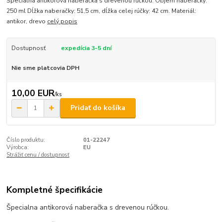
Špecialna antikorová naberačka s drevenou rúčkou. Objem naberačky:
250 ml Dĺžka naberačky: 51,5 cm, dĺžka celej rúčky: 42 cm. Materiál:
antikor, drevo
celý popis
Dostupnosť
expedícia 3-5 dní
Nie sme platcovia DPH
10,00 EUR
/
ks
Pridať do košíka
Číslo produktu:
01-22247
Výrobca:
EU
Strážiť cenu / dostupnosť
Kompletné špecifikácie
Špecialna antikorová naberačka s drevenou rúčkou.