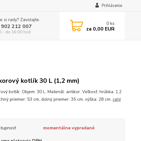
Prihlásenie
e si rady? Zavolajte.
0
ks
 902 212 007
za
0,00 EUR
0 - do 16:00 hod
korový kotlík 30 L (1,2 mm)
ový kotlík. Objem: 30 L. Materiál: antikor. Veľkosť: hrúbka: 1,2
chný priemer: 53 cm, dolný priemer: 35 cm, výška: 28 cm.
celý
tupnosť
momentálne vypredané
 sme platcovia DPH