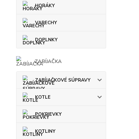
HORÁKY
VARECHY
DOPLNKY
ZABÍJAČKA
ZABÍJAČKOVÉ SÚPRAVY
KOTLE
POKRIEVKY
KOTLINY