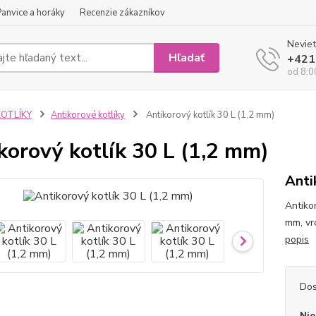
Panvice a horáky
Recenzie zákazníkov
Neviet
Hľadať
+421
od 8:0
KOTLÍKY
Antikorové kotlíky
Antikorový kotlík 30 L (1,2 mm)
korový kotlík 30 L (1,2 mm)
Anti
Antikor
mm, vr
popis
Dos
Nie