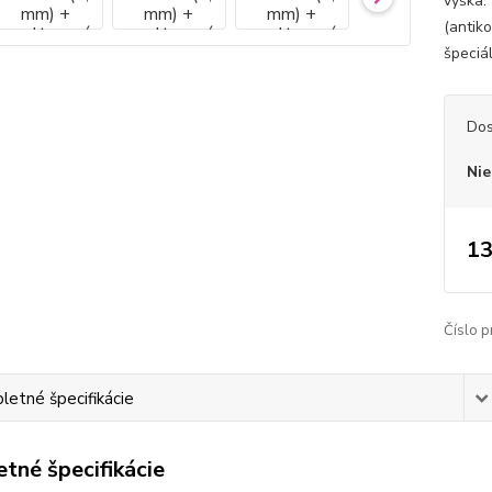
výška:
(antiko
špeciá
Dos
Nie
13
Číslo p
etné špecifikácie
tné špecifikácie