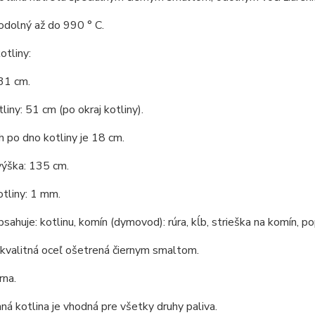
odolný až do 990 ° C.
tliny:
31 cm.
liny: 51 cm (po okraj kotliny).
 po dno kotliny je 18 cm.
výška: 135 cm.
tliny: 1 mm.
bsahuje: kotlinu, komín (dymovod): rúra, kĺb, strieška na komín, po
 kvalitná oceľ ošetrená čiernym smaltom.
rna.
á kotlina je vhodná pre všetky druhy paliva.