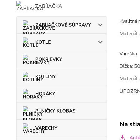
ZABÍJAČKA
Kvalitná 
ZABÍJAČKOVÉ SÚPRAVY
Materiál:
KOTLE
Vareška
POKRIEVKY
Dĺžka: 5
KOTLINY
Materiál:
UPOZRNENI
HORÁKY
PLNIČKY KLOBÁS
Na sti
VARECHY
Antik