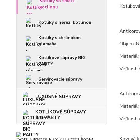
Kotlíky so smalt.
Kotlíková
kotlinou
Kotlíky s nerez. kotlinou
Antikorov
Kotlíky s chráničom
Objem: 8 
plameňa
Materiál: 
Kotlíkové súpravy BIG
PARTY
Veľkosť: 
Servírovacie súpravy
Antikorov
LUXUSNÉ SÚPRAVY
Materiál:
KOTLÍKOVÉ SÚPRAVY
BIG PARTY
Veľkosť: 
Kovová ko