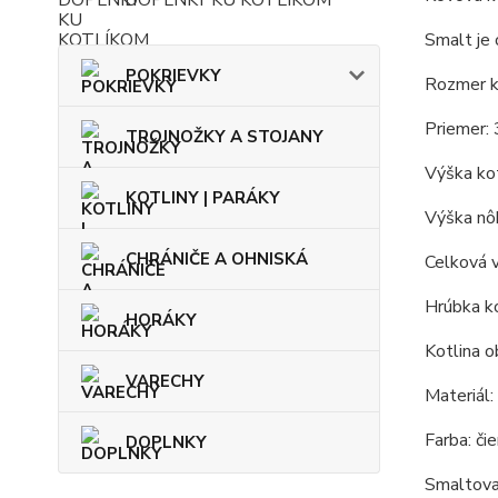
DOPLNKY KU KOTLÍKOM
Smalt je 
POKRIEVKY
Rozmer ko
Priemer: 
TROJNOŽKY A STOJANY
Výška kot
KOTLINY | PARÁKY
Výška nôh
CHRÁNIČE A OHNISKÁ
Celková 
Hrúbka ko
HORÁKY
Kotlina o
VARECHY
Materiál:
Farba: čie
DOPLNKY
Smaltovan