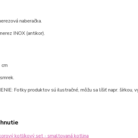
nerezová naberačka.
 nerez INOX (antikor).
0 cm
 smrek.
E: Fotky produktov sú ilustračné, môžu sa líšiť napr. šírkou, vý
ahnutie
orový kotlíkový set - smaltovaná kotlina