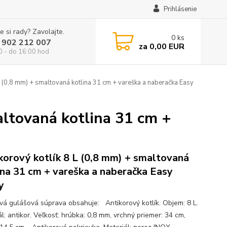
Prihlásenie
e si rady? Zavolajte.
0
ks
 902 212 007
za
0,00 EUR
0 - do 16:00 hod
L (0,8 mm) + smaltovaná kotlina 31 cm + vareška a naberačka Easy
altovaná kotlina 31 cm +
korový kotlík 8 L (0,8 mm) + smaltovaná
ina 31 cm + vareška a naberačka Easy
y
ová gulášová súprava obsahuje: Antikorový kotlík. Objem: 8 L.
l: antikor. Veľkosť: hrúbka: 0,8 mm, vrchný priemer: 34 cm,