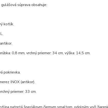
 gulášová súprava obsahuje:
ý kotlík.
L.
antikor.
hrúbka: 0,8 mm, vrchný priemer: 34 cm, výška: 14,5 cm.
á pokrievka.
 nerez INOX (antikor).
vrchný priemer: 33 cm.
tlina natretá špeciálnym čiernym smaltom, odolným voči žiareni