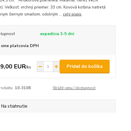
 14,5 cm. Antikorová pokrievka. Materiál: nerez INOX
r). Veľkosť: vrchný priemer: 33 cm. Kovová kotlina natretá
lnym čiernym smaltom, odolným ...
celý popis
tupnosť
expedícia 3-5 dní
 sme platcovia DPH
9,00 EUR
Pridať do košíka
/
ks
roduktu:
10-3108
Strážiť cenu / dostupnosť
Na stiahnutie