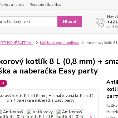
Panvice a horáky
Recenzie zákazníkov
Neviet
Hľadať
+421
od 8:0
KOTLÍKOVÉ SÚPRAVY
Kotlíky so smalt. kotlinou
Antikorový kotlík 8 
korový kotlík 8 L (0,8 mm) + sm
ška a naberačka Easy party
Anti
ukt
kotl
part
Kotlík
Materiá