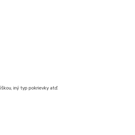
škou, iný typ pokrievky atď.