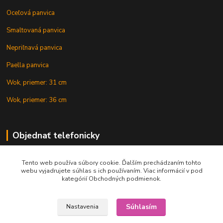
Oceľová panvica
Smaltovaná panvica
Nepriľnavá panvica
Paella panvica
Wok, priemer: 31 cm
Wok, priemer: 36 cm
Objednať telefonicky
Tento web používa súbory cookie. Ďalším prechádzaním tohto
+421 902 212 007
webu vyjadrujete súhlas s ich používaním. Viac informácií v pod
kategórií Obchodných podmienok.
Súhlasím
Nastavenia