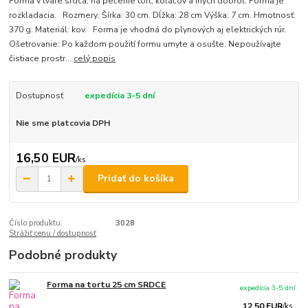
Forma v tvare srdca, na pečenie tort, koláčov a iných dobrôt. Forma je
rozkladacia. Rozmery: Šírka: 30 cm. Dĺžka: 28 cm Výška: 7 cm. Hmotnosť:
370 g. Materiál: kov. Forma je vhodná do plynových aj elektrických rúr.
Ošetrovanie: Po každom použití formu umyte a osušte. Nepoužívajte
čistiace prostr...
celý popis
Dostupnosť
expedícia 3-5 dní
Nie sme platcovia DPH
16,50 EUR
/
ks
Pridať do košíka
Číslo produktu:
3028
Strážiť cenu / dostupnosť
Podobné produkty
Forma na tortu 25 cm SRDCE
expedícia 3-5 dní
12,50 EUR
/
ks