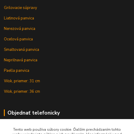
Grilovacie súpravy
Liatinová panvica
Nerezová panvica
Oceľová panvica
Smaltovaná panvica
Nepriľnavá panvica
Paella panvica
Wok, priemer: 31 cm
Wok, priemer: 36 cm
Objednať telefonicky
Tento web používa súbory cookie. Ďalším prechádzaním tohto
+421 902 212 007