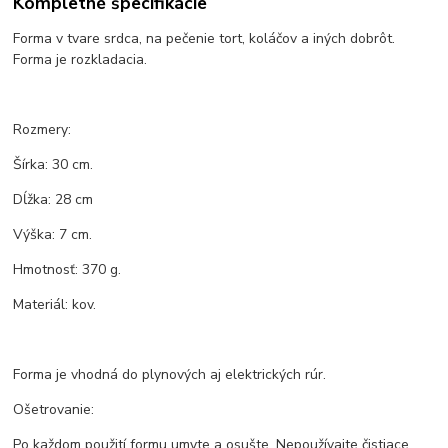
Kompletné špecifikácie
Forma v tvare srdca, na pečenie tort, koláčov a iných dobrôt.
Forma je rozkladacia.
Rozmery:
Šírka: 30 cm.
Dĺžka: 28 cm
Výška: 7 cm.
Hmotnosť: 370 g.
Materiál: kov.
Forma je vhodná do plynových aj elektrických rúr.
Ošetrovanie:
Po každom použití formu umyte a osušte. Nepoužívajte čistiace