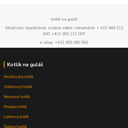
kotlík na guláš
Sklad,stav objednávok, osobný odber, reklamácie: + 421 948 212
600, +421 902 212 007
e-shop: +421 905 580 562
Kotlík na guláš
Smaltovaný kotlík
Antikorový kotlík
Nerezový kotlík
Medený kotlík
Liatinový kotlík
Železný kotlík