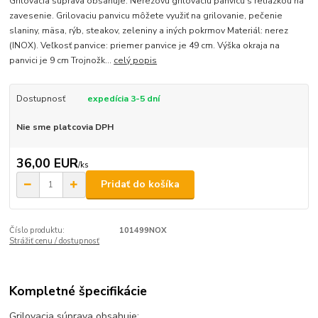
Grilovacia súprava obsahuje: Nerezovú grilovaciu panvicu s retiazkou na
zavesenie. Grilovaciu panvicu môžete využiť na grilovanie, pečenie
slaniny, mäsa, rýb, steakov, zeleniny a iných pokrmov Materiál: nerez
(INOX). Veľkosť panvice: priemer panvice je 49 cm. Výška okraja na
panvici je 9 cm Trojnožk...
celý popis
Dostupnosť
expedícia 3-5 dní
Nie sme platcovia DPH
36,00 EUR
/
ks
Pridať do košíka
Číslo produktu:
101499NOX
Strážiť cenu / dostupnosť
Kompletné špecifikácie
Grilovacia súprava obsahuje: