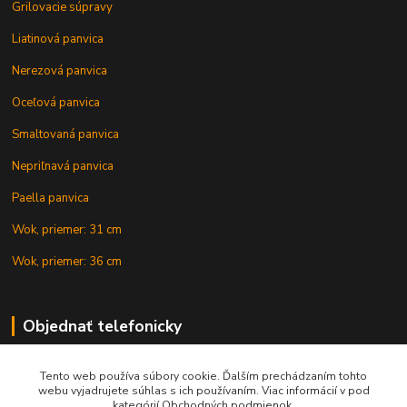
Grilovacie súpravy
Liatinová panvica
Nerezová panvica
Oceľová panvica
Smaltovaná panvica
Nepriľnavá panvica
Paella panvica
Wok, priemer: 31 cm
Wok, priemer: 36 cm
Objednať telefonicky
Tento web používa súbory cookie. Ďalším prechádzaním tohto
+421 902 212 007
webu vyjadrujete súhlas s ich používaním. Viac informácií v pod
kategórií Obchodných podmienok.