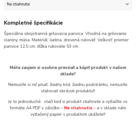
Na stiahnutie
Kompletné špecifikácie
Špeciálna obojstranná grilovacia panvica. Vhodná na grilovanie
slaniny, mäsa. Materiál: liatina, drevená rukoväť. Veĺkosť: priemer
panvice 12,5 cm, dĺžka rukoväte 53 cm.
Máte zaujem si osobne prevziať a kúpiť produkt v našom
sklade?
Nemusíte si nič písať, žiadny kód, žiadnu podstránku, nemusíte
sťahovať obrázok produktu!!
Je to jednoduché: stačí keď si produkt stiahnete a vytlačíte vo
formáte A4 PDF v záložke –
Na stiahnutie
– a v sklade nám
vytlačený papier s produktom ukážete!!