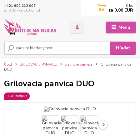
0
ks
+421 902 212 007
za
0,00 EUR
od 8:00 - do 16:00 hod
Menu
Hľadať
Úvod
GRILOVACIE PANVICE
Liatinové panvice
Grilovacia panvica
DUO
Grilovacia panvica DUO
TOP produkt