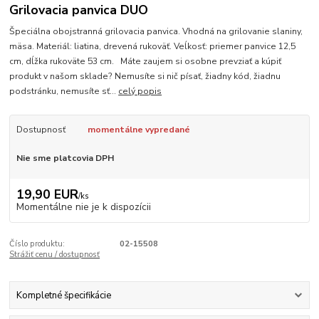
Grilovacia panvica DUO
Špeciálna obojstranná grilovacia panvica. Vhodná na grilovanie slaniny,
mäsa. Materiál: liatina, drevená rukoväť. Veĺkosť: priemer panvice 12,5
cm, dĺžka rukoväte 53 cm. Máte zaujem si osobne prevziať a kúpiť
produkt v našom sklade? Nemusíte si nič písať, žiadny kód, žiadnu
podstránku, nemusíte sť...
celý popis
Dostupnosť
momentálne vypredané
Nie sme platcovia DPH
19,90 EUR
/
ks
Momentálne nie je k dispozícii
Číslo produktu:
02-15508
Strážiť cenu / dostupnosť
Kompletné špecifikácie