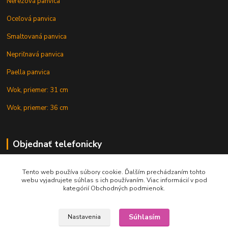
Nerezová panvica
Oceľová panvica
Smaltovaná panvica
Nepriľnavá panvica
Paella panvica
Wok, priemer: 31 cm
Wok, priemer: 36 cm
Objednať telefonicky
Tento web používa súbory cookie. Ďalším prechádzaním tohto
+421 902 212 007
webu vyjadrujete súhlas s ich používaním. Viac informácií v pod
kategórií Obchodných podmienok.
Súhlasím
Nastavenia