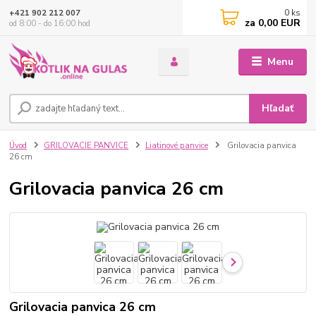
0
ks
+421 902 212 007
za
0,00 EUR
od 8:00 - do 16:00 hod
Menu
Hľadať
Úvod
GRILOVACIE PANVICE
Liatinové panvice
Grilovacia panvica
26 cm
Grilovacia panvica 26 cm
Grilovacia panvica 26 cm