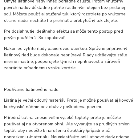
Umyté liatinové riady ihneď poriadne osušte. Potom vnútorný
povrch riadov dôkladne potrite rastlinným olejom bez pridanej
soli. Môžete použiť aj stužený tuk, ktorý rozotriete po vnútornej
strane riadu, necháte ho prehriať a prebytočný tuk zlejete.
Pre dosiahnutie ideálneho efektu sa môže tento postup pred
prvým použitím 2-3x zopakovať.
Nakoniec vytrite riady papierovou utierkou. Správne pripravený
liatinový riad bude dokonale nepriľnavý. Riady udržiavajte stále
mierne mastné, podporujete tým ich nepriľnavosť a zároveň
zabránite prípadnému vzniku korózie.
Používanie liatinového riadu:
Liatina je veľmi odolný materiál. Preto je možné používať aj kovové
kuchynské náčinie bez obáv z poškodenia povrchu.
Prírodná liatina znesie veľmi vysoké teploty, preto ju môžete
používať aj na otvorenom ohni. Ale vyvarujte sa prudkých zmien
teplôt, aby nedošlo k narušeniu štruktúry /prípadne až
popraskaniu /materiálu. Neumiestňujte ani liatinové riady priamo