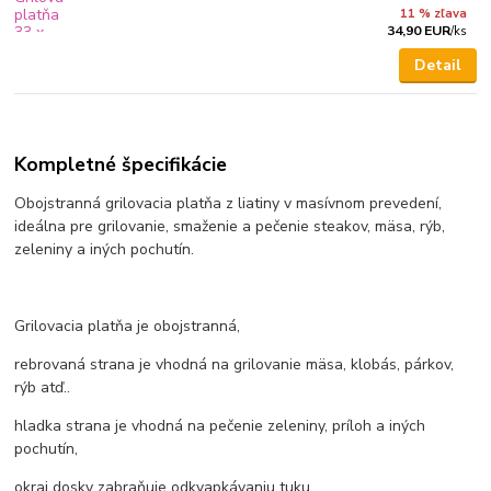
11 % zľava
34,90 EUR
/
ks
Detail
Kompletné špecifikácie
Obojstranná grilovacia platňa z liatiny v masívnom prevedení,
ideálna pre grilovanie, smaženie a pečenie steakov, mäsa, rýb,
zeleniny a iných pochutín.
Grilovacia platňa je obojstranná,
rebrovaná strana je vhodná na grilovanie mäsa, klobás, párkov,
rýb atď..
hladka strana je vhodná na pečenie zeleniny, príloh a iných
pochutín,
okraj dosky zabraňuje odkvapkávaniu tuku,