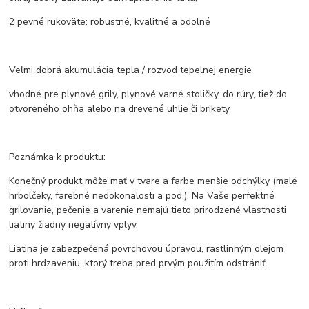
2 pevné rukoväte: robustné, kvalitné a odolné
Veľmi dobrá akumulácia tepla / rozvod tepelnej energie
vhodné pre plynové grily, plynové varné stoličky, do rúry, tiež do
otvoreného ohňa alebo na drevené uhlie či brikety
Poznámka k produktu:
Konečný produkt môže mať v tvare a farbe menšie odchýlky (malé
hrbolčeky, farebné nedokonalosti a pod.). Na Vaše perfektné
grilovanie, pečenie a varenie nemajú tieto prirodzené vlastnosti
liatiny žiadny negatívny vplyv.
Liatina je zabezpečená povrchovou úpravou, rastlinným olejom
proti hrdzaveniu, ktorý treba pred prvým použitím odstrániť.