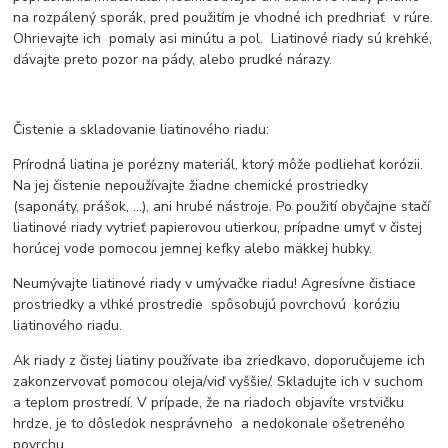
na rozpálený sporák, pred použitím je vhodné ich predhriať v rúre.
Ohrievajte ich pomaly asi minútu a pol. Liatinové riady sú krehké,
dávajte preto pozor na pády, alebo prudké nárazy.
Čistenie a skladovanie liatinového riadu:
Prírodná liatina je porézny materiál, ktorý môže podliehať korózii.
Na jej čistenie nepoužívajte žiadne chemické prostriedky
(saponáty, prášok, ...), ani hrubé nástroje. Po použití obyčajne stačí
liatinové riady vytrieť papierovou utierkou, prípadne umyť v čistej
horúcej vode pomocou jemnej kefky alebo mäkkej hubky.
Neumývajte liatinové riady v umývačke riadu! Agresívne čistiace
prostriedky a vlhké prostredie spôsobujú povrchovú koróziu
liatinového riadu.
Ak riady z čistej liatiny používate iba zriedkavo, doporučujeme ich
zakonzervovať pomocou oleja/viď vyššie/. Skladujte ich v suchom
a teplom prostredí. V prípade, že na riadoch objavíte vrstvičku
hrdze, je to dôsledok nesprávneho a nedokonale ošetreného
povrchu.