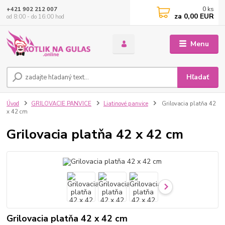
0
ks
+421 902 212 007
za
0,00 EUR
od 8:00 - do 16:00 hod
Menu
Hľadať
Úvod
GRILOVACIE PANVICE
Liatinové panvice
Grilovacia platňa 42
x 42 cm
Grilovacia platňa 42 x 42 cm
Grilovacia platňa 42 x 42 cm