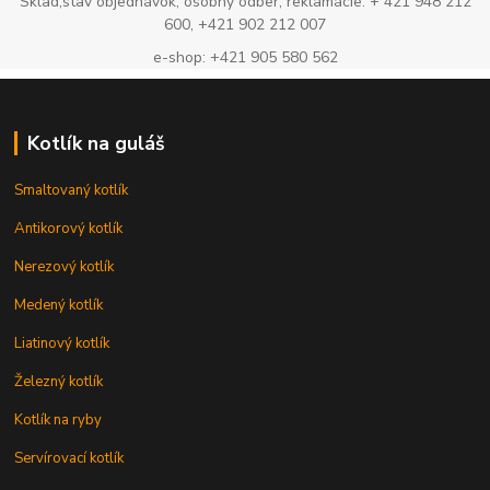
Sklad,stav objednávok, osobný odber, reklamácie: + 421 948 212
600, +421 902 212 007
e-shop: +421 905 580 562
Kotlík na guláš
Smaltovaný kotlík
Antikorový kotlík
Nerezový kotlík
Medený kotlík
Liatinový kotlík
Železný kotlík
Kotlík na ryby
Servírovací kotlík