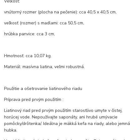
Veľkosť:
vnútorný rozmer (plocha na pečenie): cca 40,5 x 40,5 cm,
veľkosť (rozmer) s madlami: cca 50,5 cm,
hrúbka panvice: cca 3 cm,
Hmotnosť: cca 10,07 kg.
Materiál: masívna liatina, veľmi robustná.
Použitie a ošetrovanie liatinového riadu
Príprava pred prvým použitím :
Liatinový riad pred prvým použitím starostlivo umyte v čistej,
horúcej vode. Nepoužívajte saponáty, ani hrubé umývacie
pomôcky/drôtenka/. Ideálna je mäkká kefa na riady, alebo jemná
hubka.