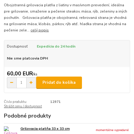
Obojstranná grilovacia platňa z liatiny v masívnom prevedení, ideálna
pre grilovanie, smaženie a pečenie steakov, mäsa, rýb, zeleniny a iných
pochutín. Grilovacia platňa je obojstranná, rebrovaná strana je vhodná
na grilovanie mäsa, klobás, párkov, rýb atď.. hladka strana je vhodná na
pečenie zele...
celý popis
Dostupnosť
Expedícia do 24 hodín
Nie sme platcovia DPH
60,00 EUR
/
ks
Pridať do košíka
Číslo produktu:
12971
Strážiť cenu / dostupnosť
Podobné produkty
Grilovacia platňa 33 x 33 cm
momentálne vypredané