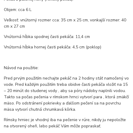
Objem: cca 6 L
Veľkosť: vnútorný rozmer cca: 35 cm x 25 cm, vonkajší rozmer: 40
cm x 27 cm
Vnútorná hĺbka spodnej časti pekáča: 11,4 cm
Vnútorná hĺbka hornej časti pekáča: 4,5 cm (poklop)
Návod na použitie:
Pred prvým použitím nechajte pekáč na 2 hodiny stáť namočený vo
vode. Pred každým použitím treba obidve časti pekáča vložiť na 15
– 20 minút do studenej vody , aby sa póry nádoby naplnili vodou.
Takto sa počas pečenia v rímskom hrnci vytvorí para , ktorá zmäkčí
mäso. Po odstránení pokrievky a ďalšom pečení sa na povrchu
mäsa vytvorí chutná chrumkavá kôrka.
Rímsky hrniec je vhodný iba na pečenie v rúre, nikdy ju nepoložte
na otvorený oheň, lebo pekáč Vám môže popraskať.