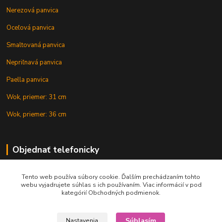
Nerezová panvica
Oceľová panvica
Smaltovaná panvica
Nepriľnavá panvica
Paella panvica
Wok, priemer: 31 cm
Wok, priemer: 36 cm
Objednať telefonicky
Tento web používa súbory cookie. Ďalším prechádzaním tohto
+421 902 212 007
webu vyjadrujete súhlas s ich používaním. Viac informácií v pod
kategórií Obchodných podmienok.
Súhlasím
Nastavenia