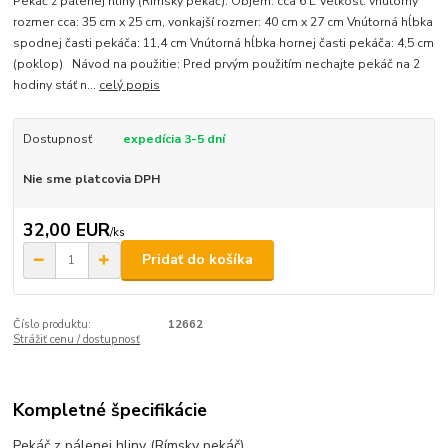
Pekáč z pálenej hliny (Rímsky pekáč). Objem: cca 6 L Veľkosť: vnútorný
rozmer cca: 35 cm x 25 cm, vonkajší rozmer: 40 cm x 27 cm Vnútorná hĺbka
spodnej časti pekáča: 11,4 cm Vnútorná hĺbka hornej časti pekáča: 4,5 cm
(poklop) Návod na použitie: Pred prvým použitím nechajte pekáč na 2
hodiny stáť n...
celý popis
Dostupnosť
expedícia 3-5 dní
Nie sme platcovia DPH
32,00 EUR
/
ks
Pridať do košíka
Číslo produktu:
12662
Strážiť cenu / dostupnosť
Kompletné špecifikácie
Pekáč z pálenej hliny (Rímsky pekáč).