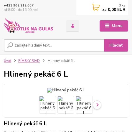
0
ks
+421 902 212 007
za
0,00 EUR
od 8:00 - do 16:00 hod
Menu
Hľadať
Úvod
RÍMSKY RIAD
Hlinený pekáč 6 L
Hlinený pekáč 6 L
Hlinený pekáč 6 L