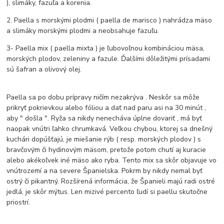
), slimáky, fazuľa a korenia.
2. Paella s morskými plodmi ( paella de marisco ) nahrádza mäso
a slimáky morskými plodmi a neobsahuje fazuľu.
3- Paella mix ( paella mixta ) je ľubovoľnou kombináciou mäsa,
morských plodov, zeleniny a fazule. Ďalšími dôležitými prísadami
sú šafran a olivový olej.
Paella sa po dobu prípravy ničím nezakrýva . Neskôr sa môže
prikryť pokrievkou alebo fóliou a dať nad paru asi na 30 minút ,
aby " došla ". Ryža sa nikdy nenecháva úplne dovariť , má byť
naopak vnútri ľahko chrumkavá. Veľkou chybou, ktorej sa dnešný
kuchári dopúšťajú, je miešanie rýb ( resp. morských plodov ) s
bravčovým či hydinovým mäsom, pretože potom chutí aj kuracie
alebo akékoľvek iné mäso ako ryba. Tento mix sa skôr objavuje vo
vnútrozemí a na severe Španielska. Pokrm by nikdy nemal byť
ostrý či pikantný. Rozšírená informácia, že Španieli majú radi ostré
jedlá, je skôr mýtus. Len mizivé percento ľudí si paellu skutočne
priostrí.