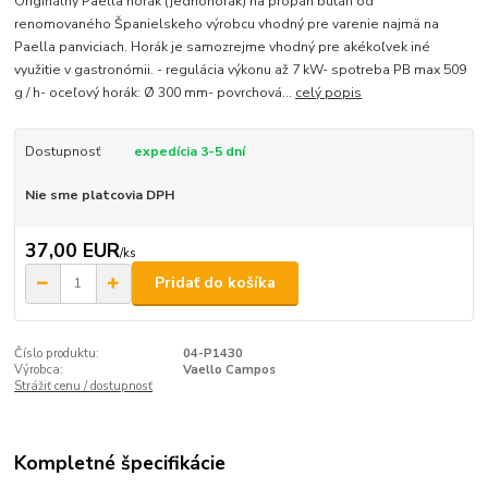
Originálny Paella horák (jednohorák) na propán bután od
renomovaného Španielskeho výrobcu vhodný pre varenie najmä na
Paella panviciach. Horák je samozrejme vhodný pre akékoľvek iné
využitie v gastronómii. - regulácia výkonu až 7 kW- spotreba PB max 509
g / h- oceľový horák: Ø 300 mm- povrchová...
celý popis
Dostupnosť
expedícia 3-5 dní
Nie sme platcovia DPH
37,00 EUR
/
ks
Pridať do košíka
Číslo produktu:
04-P1430
Výrobca:
Vaello Campos
Strážiť cenu / dostupnosť
Kompletné špecifikácie