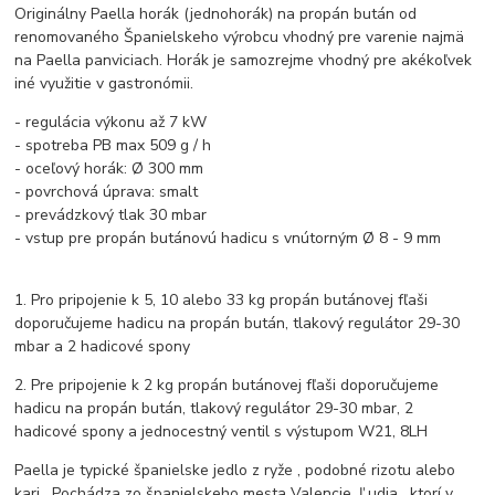
Originálny Paella horák (jednohorák) na propán bután od
renomovaného Španielskeho výrobcu vhodný pre varenie najmä
na Paella panviciach. Horák je samozrejme vhodný pre akékoľvek
iné využitie v gastronómii.
- regulácia výkonu až 7 kW
- spotreba PB max 509 g / h
- oceľový horák: Ø 300 mm
- povrchová úprava: smalt
- prevádzkový tlak 30 mbar
- vstup pre propán butánovú hadicu s vnútorným Ø 8 - 9 mm
1. Pro pripojenie k 5, 10 alebo 33 kg propán butánovej fľaši
doporučujeme hadicu na propán bután, tlakový regulátor 29-30
mbar a 2 hadicové spony
2. Pre pripojenie k 2 kg propán butánovej fľaši doporučujeme
hadicu na propán bután, tlakový regulátor 29-30 mbar, 2
hadicové spony a jednocestný ventil s výstupom W21, 8LH
Paella je typické španielske jedlo z ryže , podobné rizotu alebo
kari . Pochádza zo španielskeho mesta Valencie. Ľudia , ktorí v