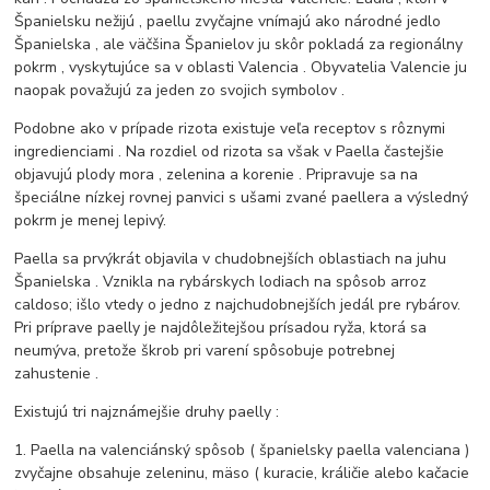
Španielsku nežijú , paellu zvyčajne vnímajú ako národné jedlo
Španielska , ale väčšina Španielov ju skôr pokladá za regionálny
pokrm , vyskytujúce sa v oblasti Valencia . Obyvatelia Valencie ju
naopak považujú za jeden zo svojich symbolov .
Podobne ako v prípade rizota existuje veľa receptov s rôznymi
ingredienciami . Na rozdiel od rizota sa však v Paella častejšie
objavujú plody mora , zelenina a korenie . Pripravuje sa na
špeciálne nízkej rovnej panvici s ušami zvané paellera a výsledný
pokrm je menej lepivý.
Paella sa prvýkrát objavila v chudobnejších oblastiach na juhu
Španielska . Vznikla na rybárskych lodiach na spôsob arroz
caldoso; išlo vtedy o jedno z najchudobnejších jedál pre rybárov.
Pri príprave paelly je najdôležitejšou prísadou ryža, ktorá sa
neumýva, pretože škrob pri varení spôsobuje potrebnej
zahustenie .
Existujú tri najznámejšie druhy paelly :
1. Paella na valenciánský spôsob ( španielsky paella valenciana )
zvyčajne obsahuje zeleninu, mäso ( kuracie, králičie alebo kačacie