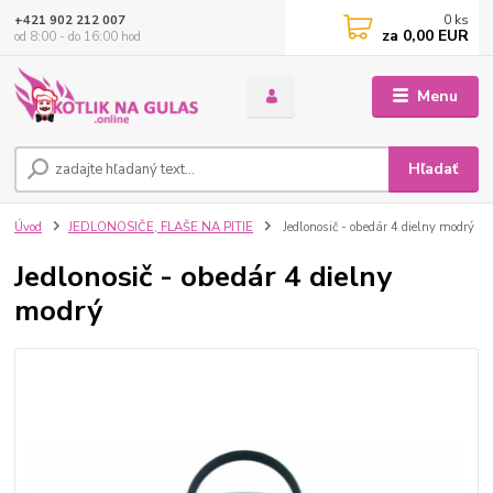
0
ks
+421 902 212 007
za
0,00 EUR
od 8:00 - do 16:00 hod
Menu
Hľadať
Úvod
JEDLONOSIČE, FLAŠE NA PITIE
Jedlonosič - obedár 4 dielny modrý
Jedlonosič - obedár 4 dielny
modrý