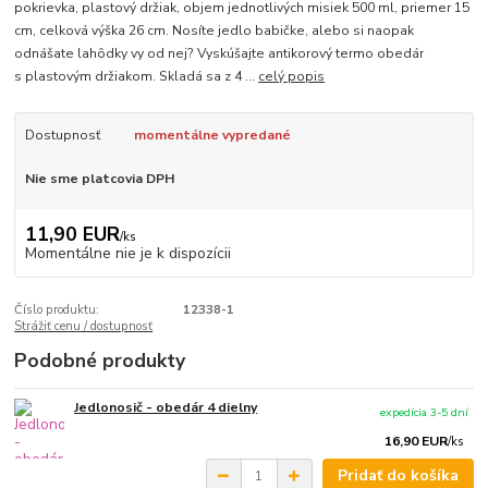
pokrievka, plastový držiak, objem jednotlivých misiek 500 ml, priemer 15
cm, celková výška 26 cm. Nosíte jedlo babičke, alebo si naopak
odnášate lahôdky vy od nej? Vyskúšajte antikorový termo obedár
s plastovým držiakom. Skladá sa z 4 ...
celý popis
Dostupnosť
momentálne vypredané
Nie sme platcovia DPH
11,90 EUR
/
ks
Momentálne nie je k dispozícii
Číslo produktu:
12338-1
Strážiť cenu / dostupnosť
Podobné produkty
Jedlonosič - obedár 4 dielny
expedícia 3-5 dní
16,90 EUR
/
ks
Pridať do košíka