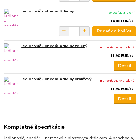
Jedlonosič - obedár 3 dielny
expedícia 3-5 dní
14,00 EUR
/
ks
Pridať do košíka
Jedlonosič - obedár 4 dielny zelený
momentálne vypredané
11,90 EUR
/
ks
Detail
Jedlonosič - obedár 4 dielny oranžový
momentálne vypredané
11,90 EUR
/
ks
Detail
Kompletné špecifikácie
Jedlonosič, obedár – nerezový s plastovým držiakom, 4 poschodia,