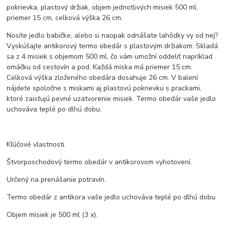
pokrievka, plastový držiak, objem jednotlivých misiek 500 ml,
priemer 15 cm, celková výška 26 cm.
Nosíte jedlo babičke, alebo si naopak odnášate lahôdky vy od nej?
Vyskúšajte antikorový termo obedár s plastovým držiakom. Skladá
sa z 4 misiek s objemom 500 ml, čo vám umožní oddeliť napríklad
omáčku od cestovín a pod. Každá miska má priemer 15 cm.
Celková výška zloženého obedára dosahuje 26 cm. V balení
nájdete spoločne s miskami aj plastovú pokrievku s prackami,
ktoré zaisťujú pevné uzatvorenie misiek. Termo obedár vaše jedlo
uchováva teplé po dlhú dobu.
Kľúčové vlastnosti.
Štvorposchodový termo obedár v antikorovom vyhotovení.
Určený na prenášanie potravín.
Termo obedár z antikora vaše jedlo uchováva teplé po dlhú dobu
Objem misiek je 500 ml (3 x).