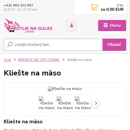
0
ks
+421 902 212 007
za
0,00 EUR
od 8:00 - do 16:00 hod
Menu
Hľadať
Úvod
NÁRADIE NA GRILOVANIE
Kliešte na mäso
Kliešte na mäso
Kliešte na mäso