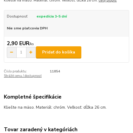
Kliešte na mäso. Materiál: chróm. Veľkosť: dĺžka 26 cm.
celý popis
Dostupnosť
expedícia 3-5 dní
Nie sme platcovia DPH
2,90 EUR
/
ks
Pridať do košíka
Číslo produktu:
11854
Strážiť cenu / dostupnosť
Kompletné špecifikácie
Kliešte na mäso. Materiál: chróm. Veľkosť: dĺžka 26 cm.
Tovar zaradený v kategóriách