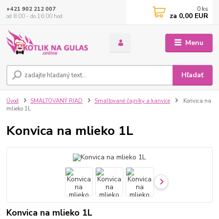
0
ks
+421 902 212 007
za
0,00 EUR
od 8:00 - do 16:00 hod
Menu
Hľadať
Úvod
SMALTOVANÝ RIAD
Smaltované čajníky a kanvice
Konvica na
mlieko 1L
Konvica na mlieko 1L
Konvica na mlieko 1L