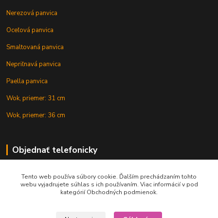
Nerezová panvica
Oceľová panvica
Smaltovaná panvica
Nepriľnavá panvica
Paella panvica
Wok, priemer: 31 cm
Wok, priemer: 36 cm
Objednať telefonicky
Tento web používa súbory cookie. Ďalším prechádzaním tohto
+421 902 212 007
webu vyjadrujete súhlas s ich používaním. Viac informácií v pod
kategórií Obchodných podmienok.