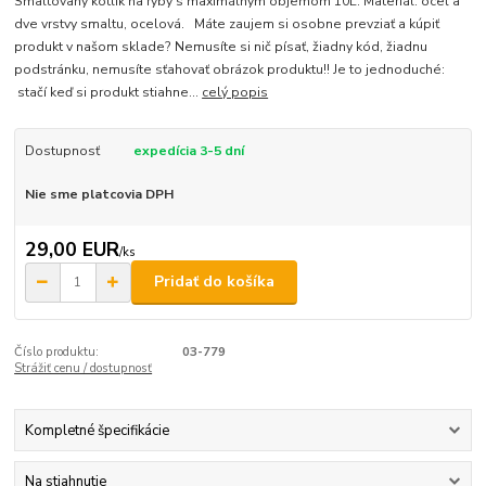
Smaltovaný kotlík na ryby s maximálnym objemom 10L. Materiál: oceľ a
dve vrstvy smaltu, ocelová. Máte zaujem si osobne prevziať a kúpiť
produkt v našom sklade? Nemusíte si nič písať, žiadny kód, žiadnu
podstránku, nemusíte sťahovať obrázok produktu!! Je to jednoduché:
stačí keď si produkt stiahne...
celý popis
Dostupnosť
expedícia 3-5 dní
Nie sme platcovia DPH
29,00 EUR
/
ks
Pridať do košíka
Číslo produktu:
03-779
Strážiť cenu / dostupnosť
Kompletné špecifikácie
Na stiahnutie