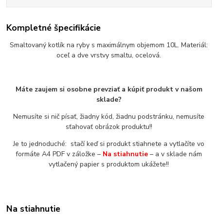
Kompletné špecifikácie
Smaltovaný kotlík na ryby s maximálnym objemom 10L. Materiál:
oceľ a dve vrstvy smaltu, ocelová.
Máte zaujem si osobne prevziať a kúpiť produkt v našom
sklade?
Nemusíte si nič písať, žiadny kód, žiadnu podstránku, nemusíte
sťahovať obrázok produktu!!
Je to jednoduché: stačí keď si produkt stiahnete a vytlačíte vo
formáte A4 PDF v záložke –
Na stiahnutie
– a v sklade nám
vytlačený papier s produktom ukážete!!
Na stiahnutie