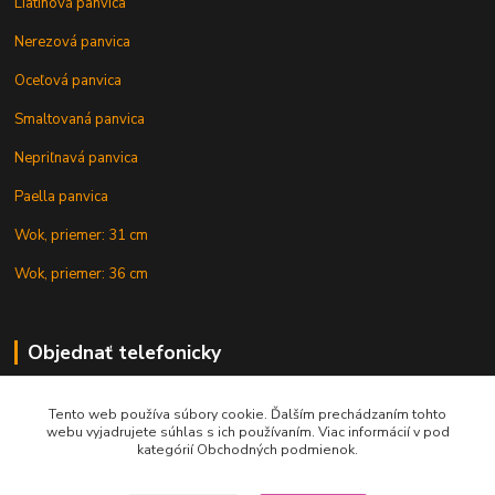
Liatinová panvica
Nerezová panvica
Oceľová panvica
Smaltovaná panvica
Nepriľnavá panvica
Paella panvica
Wok, priemer: 31 cm
Wok, priemer: 36 cm
Objednať telefonicky
Tento web používa súbory cookie. Ďalším prechádzaním tohto
+421 902 212 007
webu vyjadrujete súhlas s ich používaním. Viac informácií v pod
kategórií Obchodných podmienok.