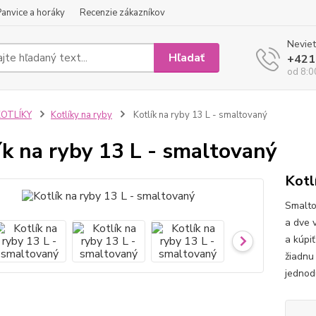
Panvice a horáky
Recenzie zákazníkov
Neviet
Hľadať
+421
od 8:0
KOTLÍKY
Kotlíky na ryby
Kotlík na ryby 13 L - smaltovaný
ík na ryby 13 L - smaltovaný
Kotl
Smalto
a dve 
a kúpi
žiadnu
jednod