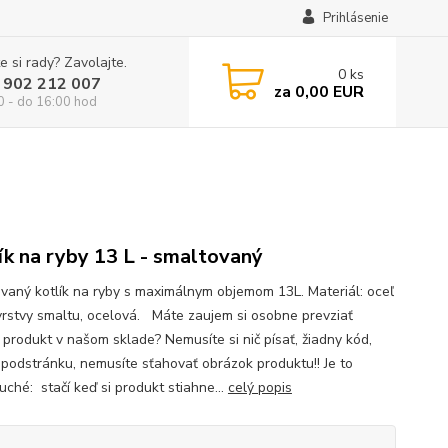
Prihlásenie
e si rady? Zavolajte.
0
ks
 902 212 007
za
0,00 EUR
0 - do 16:00 hod
ík na ryby 13 L - smaltovaný
vaný kotlík na ryby s maximálnym objemom 13L. Materiál: oceľ
vrstvy smaltu, ocelová. Máte zaujem si osobne prevziať
ť produkt v našom sklade? Nemusíte si nič písať, žiadny kód,
 podstránku, nemusíte sťahovať obrázok produktu!! Je to
uché: stačí keď si produkt stiahne...
celý popis