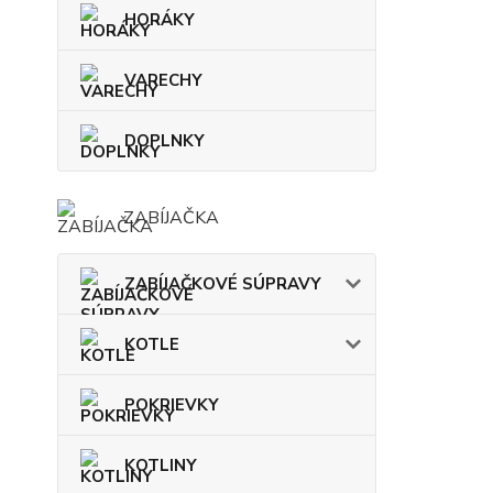
HORÁKY
VARECHY
DOPLNKY
ZABÍJAČKA
ZABÍJAČKOVÉ SÚPRAVY
KOTLE
POKRIEVKY
KOTLINY