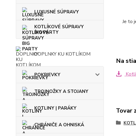
LUXUSNÉ SÚPRAVY
Je to 
KOTLÍKOVÉ SÚPRAVY
BIG PARTY
DOPLNKY KU KOTLÍKOM
Na sti
Kotlí
POKRIEVKY
TROJNOŽKY A STOJANY
KOTLINY | PARÁKY
Tovar 
KOTL
CHRÁNIČE A OHNISKÁ