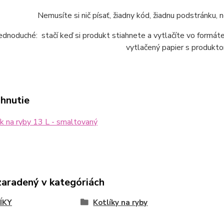
Nemusíte si nič písať, žiadny kód, žiadnu podstránku,
jednoduché: stačí keď si produkt stiahnete a vytlačíte vo form
vytlačený papier s produkto
ahnutie
k na ryby 13 L - smaltovaný
zaradený v kategóriách
ÍKY
Kotlíky na ryby