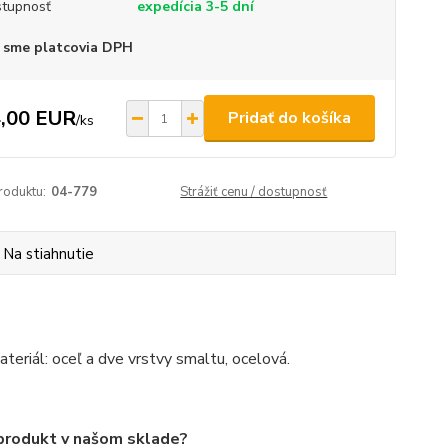
tupnosť
expedícia 3-5 dní
 sme platcovia DPH
,00 EUR
Pridať do košíka
/
ks
roduktu:
04-779
Strážiť cenu / dostupnosť
Na stiahnutie
riál: oceľ a dve vrstvy smaltu, ocelová.
 produkt v našom sklade?