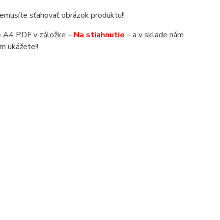
 nemusíte sťahovať obrázok produktu!!
áte A4 PDF v záložke –
Na stiahnutie
– a v sklade nám
m ukážete!!