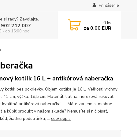
Prihlásenie
e si rady? Zavolajte.
0
ks
 902 212 007
za
0,00 EUR
0 - do 16:00 hod
a
aberačka
inový kotlík 16 L + antikórová naberačka
vý kotlík bez pokrievky. Objem kotlíka je 16 L. Veľkosť: vrchny
: 41 cm, výška: 18,5 cm. Materiál: liatina, nerezová rukoväť.
: kvalitná antikórová naberačka! Máte zaujem si osobne
ať a kúpiť produkt v našom sklade? Nemusíte si nič písať,
kód, žiadnu podstránku, ...
celý popis