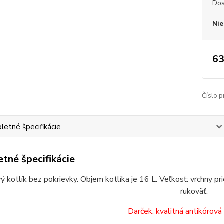
Dos
Nie
63
Číslo p
etné špecifikácie
tné špecifikácie
vý kotlík bez pokrievky. Objem kotlíka je 16 L. Veľkosť: vrchny pr
rukoväť.
Darček: kvalitná antikórová