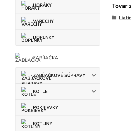
Tovar 
HORÁKY
Liati
VARECHY
DOPLNKY
ZABÍJAČKA
ZABÍJAČKOVÉ SÚPRAVY
KOTLE
POKRIEVKY
KOTLINY