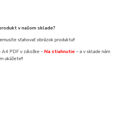
 produkt v našom sklade?
 nemusíte sťahovať obrázok produktu!!
áte A4 PDF v záložke –
Na stiahnutie
– a v sklade nám
m ukážete!!