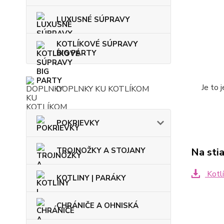
LUXUSNÉ SÚPRAVY
KOTLÍKOVÉ SÚPRAVY
BIG PARTY
Je to 
DOPLNKY KU KOTLÍKOM
POKRIEVKY
TROJNOŽKY A STOJANY
Na sti
Kotlí
KOTLINY | PARÁKY
CHRÁNIČE A OHNISKÁ