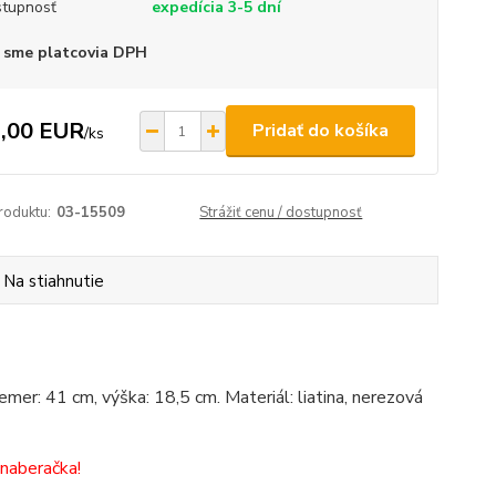
tupnosť
expedícia 3-5 dní
 sme platcovia DPH
,00 EUR
Pridať do košíka
/
ks
roduktu:
03-15509
Strážiť cenu / dostupnosť
Na stiahnutie
iemer: 41 cm, výška: 18,5 cm. Materiál: liatina, nerezová
 naberačka!