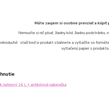
Máte zaujem si osobne prevziať a kúpiť
Nemusíte si nič písať, žiadny kód, žiadnu podstránku,
jednoduché: stačí keď si produkt stiahnete a vytlačíte vo form
vytlačený papier s produkto
ahnutie
k liatinový 16 L + antikórová naberačka