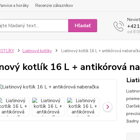
Panvice a horáky
Recenzie zákazníkov
Neviet
Hľadať
+421
od 8:0
KOTLÍKY
Liatinové kotlíky
Liatinový kotlík 16 L + antikórová naberačk
inový kotlík 16 L + antikórová n
Liat
Liatino
priemer
Darček
prevzi
žiadny 