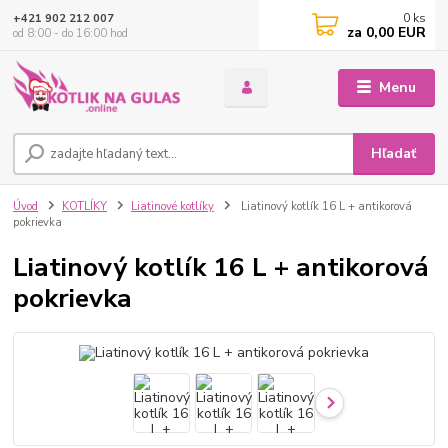
0
ks
+421 902 212 007
za
0,00 EUR
od 8:00 - do 16:00 hod
Menu
Hľadať
Úvod
KOTLÍKY
Liatinové kotlíky
Liatinový kotlík 16 L + antikorová
pokrievka
Liatinový kotlík 16 L + antikorová
pokrievka