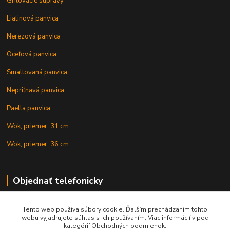
Grilovacie súpravy
Liatinová panvica
Nerezová panvica
Oceľová panvica
Smaltovaná panvica
Nepriľnavá panvica
Paella panvica
Wok, priemer: 31 cm
Wok, priemer: 36 cm
Objednať telefonicky
Tento web používa súbory cookie. Ďalším prechádzaním tohto
+421 902 212 007
webu vyjadrujete súhlas s ich používaním. Viac informácií v pod
kategórií Obchodných podmienok.