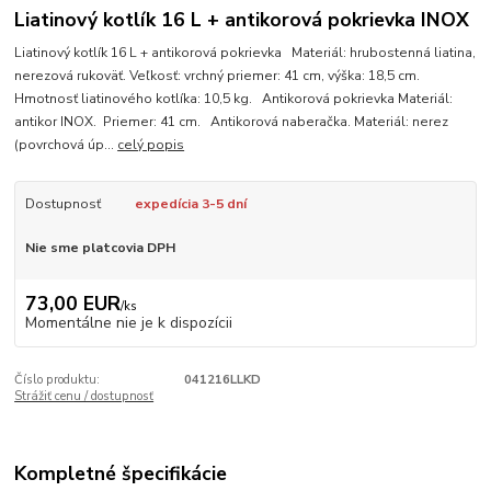
Liatinový kotlík 16 L + antikorová pokrievka INOX
Liatinový kotlík 16 L + antikorová pokrievka Materiál: hrubostenná liatina,
nerezová rukoväť. Veľkosť: vrchný priemer: 41 cm, výška: 18,5 cm.
Hmotnosť liatinového kotlíka: 10,5 kg. Antikorová pokrievka Materiál:
antikor INOX. Priemer: 41 cm. Antikorová naberačka. Materiál: nerez
(povrchová úp...
celý popis
Dostupnosť
expedícia 3-5 dní
Nie sme platcovia DPH
73,00 EUR
/
ks
Momentálne nie je k dispozícii
Číslo produktu:
041216LLKD
Strážiť cenu / dostupnosť
Kompletné špecifikácie