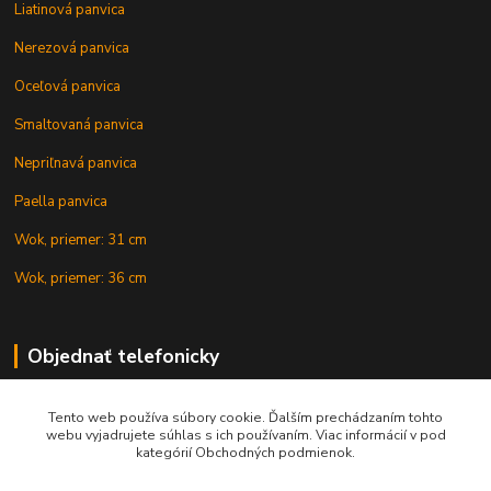
Liatinová panvica
Nerezová panvica
Oceľová panvica
Smaltovaná panvica
Nepriľnavá panvica
Paella panvica
Wok, priemer: 31 cm
Wok, priemer: 36 cm
Objednať telefonicky
Tento web používa súbory cookie. Ďalším prechádzaním tohto
+421 902 212 007
webu vyjadrujete súhlas s ich používaním. Viac informácií v pod
kategórií Obchodných podmienok.