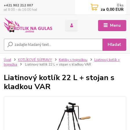
0
ks
+421 902 212 007
za
0,00 EUR
od 8:00 - do 16:00 hod
Menu
Hľadať
Úvod
KOTLÍKOVÉ SÚPRAVY
Kotlíky s trojnožkou
Liatinový kotlík +
trojnožka
Liatinový kotlík 22 L + stojan s kladkou VAR
Liatinový kotlík 22 L + stojan s
kladkou VAR