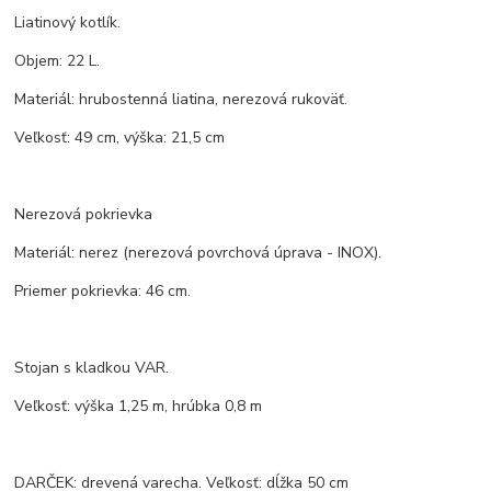
Liatinový kotlík.
Objem: 22 L.
Materiál: hrubostenná liatina, nerezová rukoväť.
Veľkosť: 49 cm, výška: 21,5 cm
Nerezová pokrievka
Materiál: nerez (nerezová povrchová úprava - INOX).
Priemer pokrievka: 46 cm.
Stojan s kladkou VAR.
Veľkosť: výška 1,25 m, hrúbka 0,8 m
DARČEK: drevená varecha. Veľkosť: dĺžka 50 cm