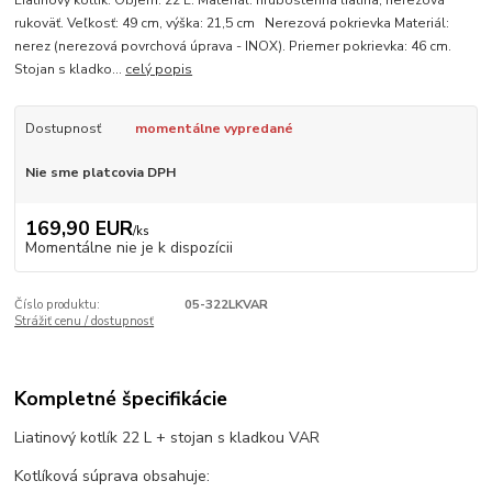
Liatinový kotlík. Objem: 22 L. Materiál: hrubostenná liatina, nerezová
rukoväť. Veľkosť: 49 cm, výška: 21,5 cm Nerezová pokrievka Materiál:
nerez (nerezová povrchová úprava - INOX). Priemer pokrievka: 46 cm.
Stojan s kladko...
celý popis
Dostupnosť
momentálne vypredané
Nie sme platcovia DPH
169,90 EUR
/
ks
Momentálne nie je k dispozícii
Číslo produktu:
05-322LKVAR
Strážiť cenu / dostupnosť
Kompletné špecifikácie
Liatinový kotlík 22 L + stojan s kladkou VAR
Kotlíková súprava obsahuje: