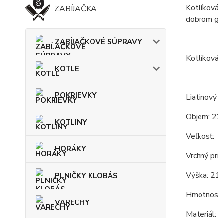
Kotlíková
ZABÍJAČKA
dobrom gu
ZABÍJAČKOVÉ SÚPRAVY
Kotlíková
KOTLE
POKRIEVKY
Liatinový
Objem: 2
KOTLINY
Veľkosť:
HORÁKY
Vrchný pr
Výška: 21
PLNIČKY KLOBÁS
Hmotnosť
VARECHY
Materiál: