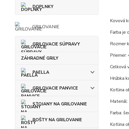
DOPLNKY
Kovová ko
GRILOVANIE
Farba je 
Rozmer ko
GRILOVACIE SÚPRAVY
Priemer: 
ZÁHRADNÉ GRILY
Celková 
PAELLA
Hrúbka ko
GRILOVACIE PANVICE
Kotlina o
Materiál:
STOJANY NA GRILOVANIE
Farba: še
ROŠTY NA GRILOVANIE
Kotlina o