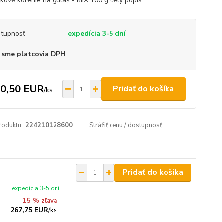
ikové korenie na guláš - MIX 100 g
celý popis
tupnosť
expedícia 3-5 dní
 sme platcovia DPH
0,50 EUR
Pridať do košíka
/
ks
roduktu:
224210128600
Strážiť cenu / dostupnosť
Pridať do košíka
expedícia 3-5 dní
15 % zľava
267,75 EUR
/
ks