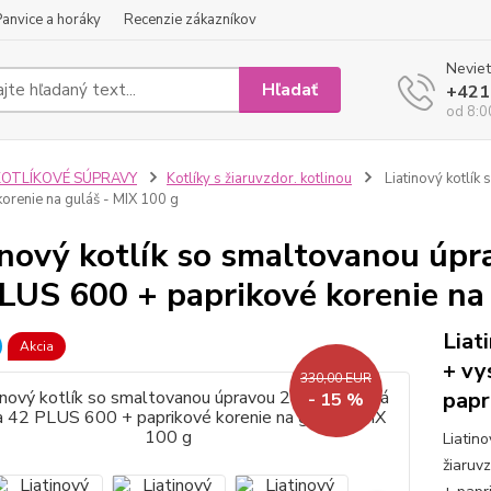
Panvice a horáky
Recenzie zákazníkov
Neviet
Hľadať
+421
od 8:0
KOTLÍKOVÉ SÚPRAVY
Kotlíky s žiaruvzdor. kotlinou
Liatinový kotlík
korenie na guláš - MIX 100 g
inový kotlík so smaltovanou úpr
LUS 600 + paprikové korenie na
Liat
Akcia
+ vy
330,00 EUR
papr
- 15 %
Liatin
žiaruv