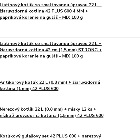
Liatinový kotlík so smaltovanou úpravou 22 L +
žiaruvzdorná kotlina 42 PLUS 600 4 MM +
paprikové korenie na guláš - MIX 100 g
Liatinový kotlík so smaltovanou úpravou 22 L +
žiaruvzdorná kotlina 42 cm (1,5 mm) STRONG +
paprikové korenie na guláš - MIX 100 g
Antikorový kotlík 22 L (0,8 mm) + žiaruvzdorná
kotlina (1 mm) 42 PLUS 600
Nerezový kotlík 22 L (0,8 mm) + misky 12 ks +
nízka žiaruvzdorná kotlina (1,5 mm) 42 PLUS 600
Kotlíkový gulášový set 42 PLUS 600 + nerezový