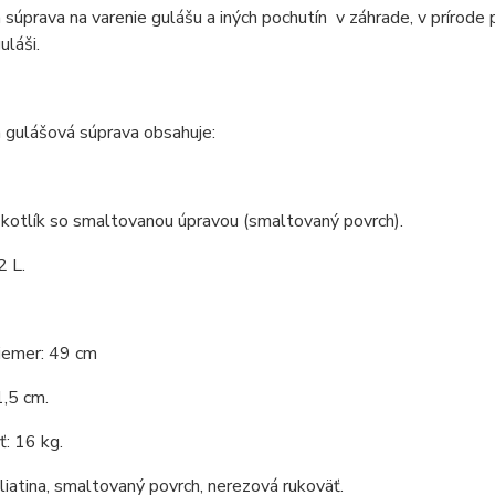
 súprava na varenie gulášu a iných pochutín v záhrade, v prírode 
láši.
 gulášová súprava obsahuje:
 kotlík so smaltovanou úpravou (smaltovaný povrch).
2 L.
iemer: 49 cm
,5 cm.
: 16 kg.
 liatina, smaltovaný povrch, nerezová rukoväť.