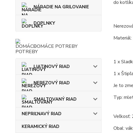
do kotlík
NÁRADIE NA GRILOVANIE
DOPLNKY
Nerezová
Materiál:
DOMÁCE POTREBY
1 x Sladk
LIATINOVÝ RIAD
1 x Štipľ
NEREZOVÝ RIAD
Je to zme
Typ: mlet
SMALTOVANÝ RIAD
NEPRIĽNAVÝ RIAD
Veľkosť: 
KERAMICKÝ RIAD
Obal: vá