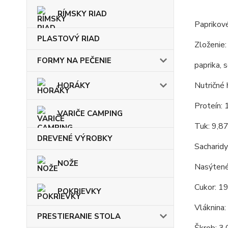
RÍMSKY RIAD
Paprikové
PLASTOVÝ RIAD
Zloženie:
FORMY NA PEČENIE
paprika, 
Nutričné 
HORÁKY
Proteín: 
VARIČE CAMPING
Tuk: 9,8
DREVENÉ VÝROBKY
Sacharidy
NOŽE
Nasýtené
Cukor: 1
POKRIEVKY
Vláknina:
PRESTIERANIE STOLA