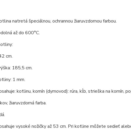
tlina natretá špeciálnou, ochrannou žiaruvzdornou farbou.
odolná až do 600°C.
tliny:
42 cm.
výška: 185,5 cm.
tliny: 1 mm.
bsahuje: kotlinu, komín (dymovod): rúra, kĺb, strieška na komín, po
 kov, žiaruvzdorná farba.
dá.
bsahuje vysoké nožičky až 53 cm. Pri kotline môžete sedieť aleb