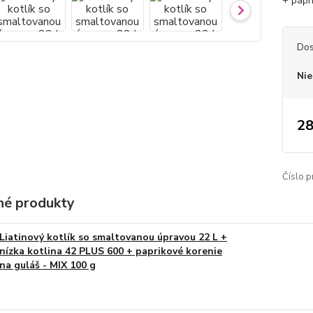
+ papr
Dos
Nie
28
Číslo p
é produkty
Liatinový kotlík so smaltovanou úpravou 22 L +
nízka kotlina 42 PLUS 600 + paprikové korenie
na guláš - MIX 100 g