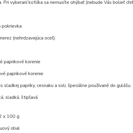
a. Pri vyberaní kotlíka sa nemusíte ohýbať (nebude Vás bolieť chr
 pokrievka
 nerez (nehrdzavejúca oceľ).
é paprikové korenie
avé paprikové korenie
s sladkej papriky, cesnaku a soli, špeciálne používané do gulášu.
á, sladká, štipľavá
2 x 100 g
kuový obal