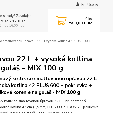
Prihlásenie
e si rady? Zavolajte.
0
ks
 902 212 007
za
0,00 EUR
0 - do 16:00 hod
 so smaltovanou úpravou 22 L + vysoká kotlina 42 PLUS 600 +
avou 22 L + vysoká kotlina
 guláš - MIX 100 g
inový kotlík so smaltovanou úpravou 22 L
soká kotlina 42 PLUS 600 + pokrievka +
ikové korenie na guláš - MIX 100 g
ový kotlík so smaltovanou úpravou 22 L + hrubostenná -
zdorná kotlina 42 cm (1,5 mm) PLUS 600 STRONG + pokrievka