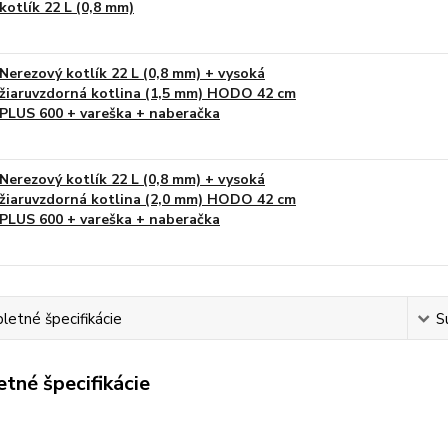
kotlík 22 L (0,8 mm)
Nerezový kotlík 22 L (0,8 mm) + vysoká
žiaruvzdorná kotlina (1,5 mm) HODO 42 cm
PLUS 600 + vareška + naberačka
Nerezový kotlík 22 L (0,8 mm) + vysoká
žiaruvzdorná kotlina (2,0 mm) HODO 42 cm
PLUS 600 + vareška + naberačka
etné špecifikácie
S
tné špecifikácie