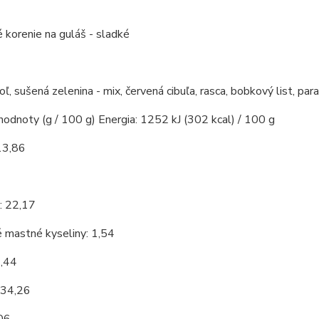
 korenie na guláš - sladké
soľ, sušená zelenina - mix, červená cibuľa, rasca, bobkový list, par
​​hodnoty (g / 100 g) Energia: 1252 kJ (302 kcal) / 100 g
13,86
7
: 22,17
 mastné kyseliny: 1,54
9,44
 34,26