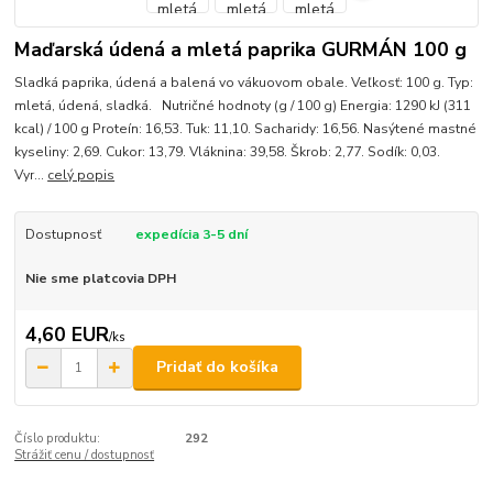
Maďarská údená a mletá paprika GURMÁN 100 g
Sladká paprika, údená a balená vo vákuovom obale. Veľkosť: 100 g. Typ:
mletá, údená, sladká. Nutričné hodnoty (g / 100 g) Energia: 1290 kJ (311
kcal) / 100 g Proteín: 16,53. Tuk: 11,10. Sacharidy: 16,56. Nasýtené mastné
kyseliny: 2,69. Cukor: 13,79. Vláknina: 39,58. Škrob: 2,77. Sodík: 0,03.
Vyr...
celý popis
Dostupnosť
expedícia 3-5 dní
Nie sme platcovia DPH
4,60 EUR
/
ks
Pridať do košíka
Číslo produktu:
292
Strážiť cenu / dostupnosť