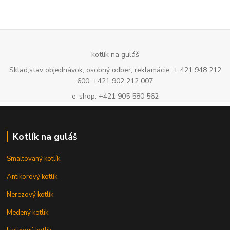
kotlík na guláš
Sklad,stav objednávok, osobný odber, reklamácie: + 421 948 212
600, +421 902 212 007
e-shop: +421 905 580 562
Kotlík na guláš
Smaltovaný kotlík
Antikorový kotlík
Nerezový kotlík
Medený kotlík