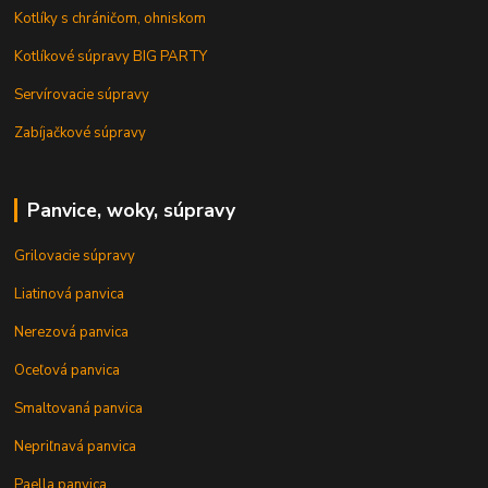
Kotlíky s chráničom, ohniskom
Kotlíkové súpravy BIG PARTY
Servírovacie súpravy
Zabíjačkové súpravy
Panvice, woky, súpravy
Grilovacie súpravy
Liatinová panvica
Nerezová panvica
Oceľová panvica
Smaltovaná panvica
Nepriľnavá panvica
Paella panvica