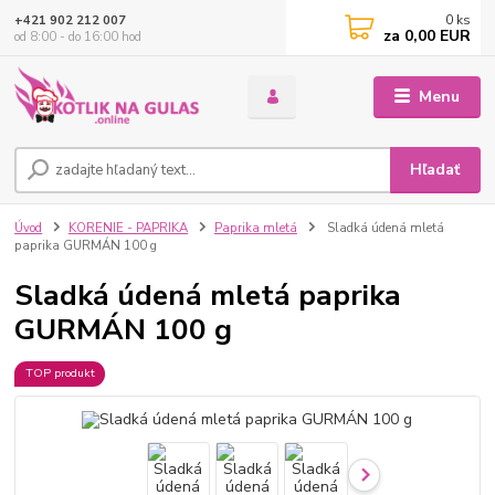
0
ks
+421 902 212 007
za
0,00 EUR
od 8:00 - do 16:00 hod
Menu
Hľadať
Úvod
KORENIE - PAPRIKA
Paprika mletá
Sladká údená mletá
paprika GURMÁN 100 g
Sladká údená mletá paprika
GURMÁN 100 g
TOP produkt