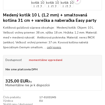
Medený kotlik 10 L (1,2 mm) + smaltovaná
kotlina 31 cm + vareška a naberačka Easy party
Kotlíková gulášová súprava obsahuje: Medený kotlik. Objem: 10 L.
Veľkosť: vrchny priemer: 38 cm, výška: 18 cm. Hrúbka: 1,2 mm. Materiál:
meď + medená rukoväť. Antikorová pokrievka. Materiál: nerez INOX
(antikor). Veľkosť: vrchný priemer: 37 cm. Kovová kotlina natretá
špeciálnym čiernym smaltom, ...
celý popis
Dostupnosť
momentálne vypredané
Nie sme platcovia DPH
325,00 EUR
/
ks
Momentálne nie je k dispozícii
Číslo produktu:
17-01031MS
Výrobca:
EU
Strážiť cenu / dostupnosť