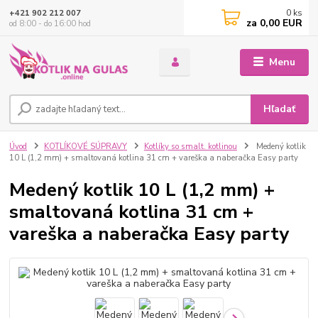
0
ks
+421 902 212 007
za
0,00 EUR
od 8:00 - do 16:00 hod
Menu
Hľadať
Úvod
KOTLÍKOVÉ SÚPRAVY
Kotlíky so smalt. kotlinou
Medený kotlik
10 L (1,2 mm) + smaltovaná kotlina 31 cm + vareška a naberačka Easy party
Medený kotlik 10 L (1,2 mm) +
smaltovaná kotlina 31 cm +
vareška a naberačka Easy party