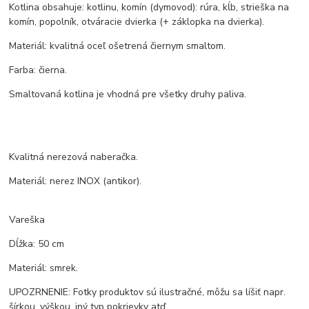
Kotlina obsahuje: kotlinu, komín (dymovod): rúra, kĺb, strieška na
komín, popolník, otváracie dvierka (+ záklopka na dvierka).
Materiál: kvalitná oceľ ošetrená čiernym smaltom.
Farba: čierna.
Smaltovaná kotlina je vhodná pre všetky druhy paliva.
Kvalitná nerezová naberačka.
Materiál: nerez INOX (antikor).
Vareška
Dĺžka: 50 cm
Materiál: smrek.
UPOZRNENIE: Fotky produktov sú ilustračné, môžu sa líšiť napr.
šírkou, výškou, iný typ pokrievky atď.