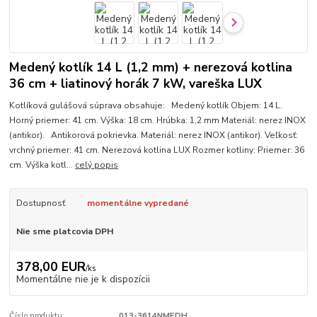
Medený kotlík 14 L (1,2 mm) + nerezová kotlina
36 cm + liatinový horák 7 kW, vareška LUX
Kotlíková gulášová súprava obsahuje: Medený kotlík Objem: 14 L.
Horný priemer: 41 cm. Výška: 18 cm. Hrúbka: 1,2 mm Materiál: nerez INOX
(antikor). Antikorová pokrievka. Materiál: nerez INOX (antikor). Veľkosť:
vrchný priemer: 41 cm. Nerezová kotlina LUX Rozmer kotliny: Priemer: 36
cm. Výška kotl...
celý popis
Dostupnosť
momentálne vypredané
Nie sme platcovia DPH
378,00 EUR
/
ks
Momentálne nie je k dispozícii
Číslo produktu:
013-3614NMEDH