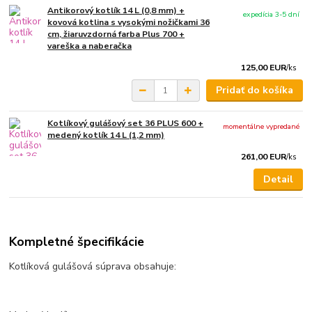
Antikorový kotlík 14 L (0,8 mm) +
expedícia 3-5 dní
kovová kotlina s vysokými nožičkami 36
cm, žiaruvzdorná farba Plus 700 +
vareška a naberačka
125,00 EUR
/
ks
Pridať do košíka
Kotlíkový gulášový set 36 PLUS 600 +
momentálne vypredané
medený kotlík 14 L (1,2 mm)
261,00 EUR
/
ks
Detail
Kompletné špecifikácie
Kotlíková gulášová súprava obsahuje: