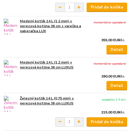
Pridať do košíka
Medený kotlík 14 L (1,2 mm) +
momentálne vypredané
nerezová kotlina 36 cm + vareška a
naberačka LUX
355,00 EUR
/
ks
Detail
Medený kotlík 14 L (1,2 mm) +
momentálne vypredané
nerezová kotlina 36 cm LUXUS
390,00 EUR
/
ks
Detail
Železný kotlík 14 L (0,75 mm) +
expedícia 3-5 dní
nerezová kotlina 36 cm LUXUS
215,00 EUR
/
ks
Pridať do košíka