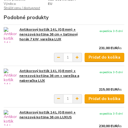
Výrobca:
EU
Strážiť cenu / dostupnosť
Podobné produkty
Antikorový kotlík 14 L (0,8 mm) +
expedícia 3-5 dní
nerezová kotlina 36 cm + liatinový
horák 7 kW, vareška LUX
231,00 EUR
/
ks
Pridať do košíka
Antikorový kotlík 14 L (0,8 mm) +
expedícia 3-5 dní
nerezová kotlina 36 cm + vareška a
naberačka LUX
215,00 EUR
/
ks
Pridať do košíka
Antikorový kotlík 14 L (0,8 mm) +
expedícia 3-5 dní
nerezová kotlina 36 cm LUXUS
230,00 EUR
/
ks