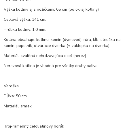
Výška kotliny aj s nožičkami: 65 cm (po okraj kotliny).
Celková výška: 141 cm.
Hrúbka kotliny: 1,0 mm.
Kotlina obsahuje: kotlinu, komín (dymovod): rúra, kĺb, strieška na
komín, popolník, otváracie dvierka (+ záklopka na dvierka).
Materiál: kvalitná nehrdzavejúca oceľ (nerez).
Nerezová kotlina je vhodná pre všetky druhy paliva.
Vareška
Dĺžka: 50 cm
Materiál: smrek.
Troj-ramenný celoliatinový horák