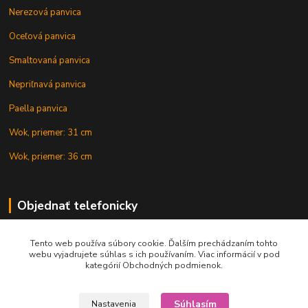
Nerezová panvica
Oceľová panvica
Smaltovaná panvica
Nepriľnavá panvica
Paella panvica
Wok, priemer: 31 cm
Wok, priemer: 36 cm
Objednať telefonicky
Tento web používa súbory cookie. Ďalším prechádzaním tohto
+421 902 212 007
webu vyjadrujete súhlas s ich používaním. Viac informácií v pod
kategórií Obchodných podmienok.
Súhlasím
Nastavenia