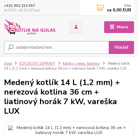
0
ks
+421 902 212 007
za
0,00 EUR
od 8:00 - do 16:00 hod
Menu
Hľadať
Úvod
KOTLÍKOVÉ SÚPRAVY
Kotlíky s nerez. kotlinou
Medený kotlík
14 L (1,2 mm) + nerezová kotlina 36 cm + liatinový horák 7 kW, vareška LUX
Medený kotlík 14 L (1,2 mm) +
nerezová kotlina 36 cm +
liatinový horák 7 kW, vareška
LUX