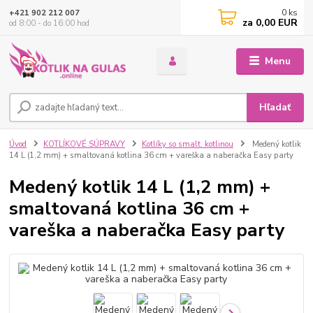
0
ks
+421 902 212 007
za
0,00 EUR
od 8:00 - do 16:00 hod
Menu
Hľadať
Úvod
KOTLÍKOVÉ SÚPRAVY
Kotlíky so smalt. kotlinou
Medený kotlik
14 L (1,2 mm) + smaltovaná kotlina 36 cm + vareška a naberačka Easy party
Medený kotlik 14 L (1,2 mm) +
smaltovaná kotlina 36 cm +
vareška a naberačka Easy party