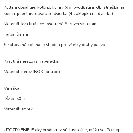
Kotlina obsahuje: kotlinu, komín (dymovod): rúra, kĺb, strieška na
komín, popolník, otváracie dvierka (+ záklopka na dvierka).
Materiál: kvalitná oceľ ošetrená čiernym smaltom.
Farba: čierna.
Smaltovaná kotlina je vhodná pre všetky druhy paliva.
Kvalitná nerezová naberačka.
Materiál: nerez INOX (antikor).
Vareška
Dĺžka: 50 cm
Materiál: smrek.
UPOZRNENIE: Fotky produktov sú ilustračné, môžu sa líšiť napr.