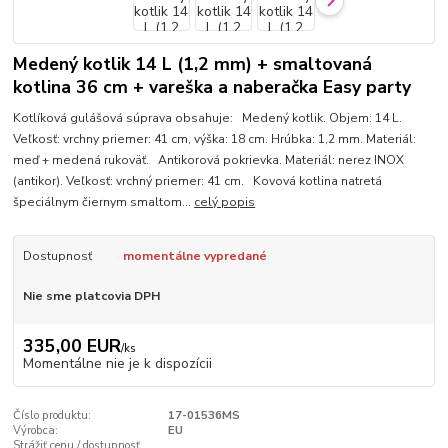
Medený kotlik 14 L (1,2 mm) + smaltovaná
kotlina 36 cm + vareška a naberačka Easy party
Kotlíková gulášová súprava obsahuje: Medený kotlik. Objem: 14 L.
Veľkosť: vrchny priemer: 41 cm, výška: 18 cm. Hrúbka: 1,2 mm. Materiál:
meď + medená rukoväť. Antikorová pokrievka. Materiál: nerez INOX
(antikor). Veľkosť: vrchný priemer: 41 cm. Kovová kotlina natretá
špeciálnym čiernym smaltom...
celý popis
Dostupnosť
momentálne vypredané
Nie sme platcovia DPH
335,00 EUR
/
ks
Momentálne nie je k dispozícii
Číslo produktu:
17-01536MS
Výrobca:
EU
Strážiť cenu / dostupnosť