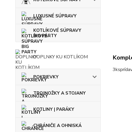
LUXUSNÉ SÚPRAVY
KOTLÍKOVÉ SÚPRAVY
BIG PARTY
DOPLNKY KU KOTLÍKOM
Komple
3
ks
prída
POKRIEVKY
TROJNOŽKY A STOJANY
KOTLINY | PARÁKY
CHRÁNIČE A OHNISKÁ