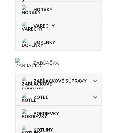
HORÁKY
VARECHY
DOPLNKY
ZABÍJAČKA
ZABÍJAČKOVÉ SÚPRAVY
KOTLE
POKRIEVKY
KOTLINY