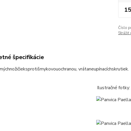
15
Číslo p
Strážiť
tné špecifikácie
vných
nožičiek
s
protišmykovou
ochranou
,
vrátane
upínacích
skrutiek
.
Ilustračné fotky: