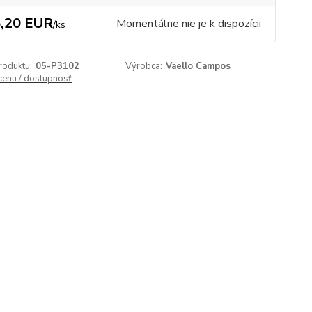
,20 EUR
Momentálne nie je k dispozícii
/
ks
roduktu:
05-P3102
Výrobca:
Vaello Campos
 cenu / dostupnosť