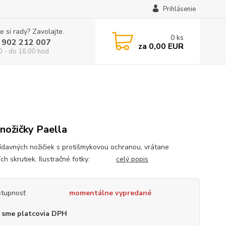
Prihlásenie
e si rady? Zavolajte.
0
ks
 902 212 007
za
0,00 EUR
0 - do 16:00 hod
 nožičky Paella
rídavných nožičiek s protišmykovou ochranou, vrátane
cích skrutiek. Ilustračné fotky:
celý popis
tupnosť
momentálne vypredané
 sme platcovia DPH