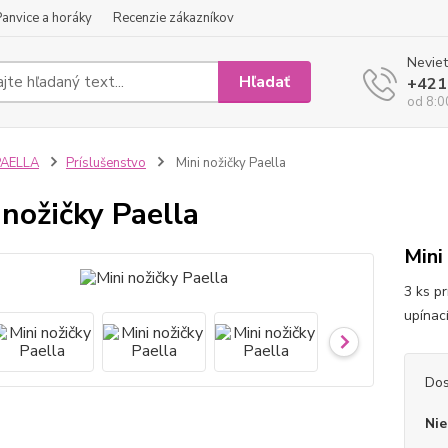
Panvice a horáky
Recenzie zákazníkov
Neviet
Hľadať
+421
od 8:0
PAELLA
Príslušenstvo
Mini nožičky Paella
 nožičky Paella
Mini
3 ks p
upína
Dos
Nie