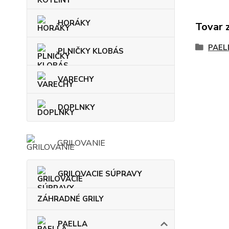
HORÁKY
Tovar 
PAEL
PLNIČKY KLOBÁS
VARECHY
DOPLNKY
GRILOVANIE
GRILOVACIE SÚPRAVY
ZÁHRADNÉ GRILY
PAELLA