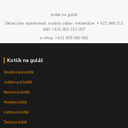
kotlík na guláš
Sklad,stav objednávok, osobný odber, reklamácie: + 421 948 212
600, +421 902 212 007
e-shop: +421 905 580 562
Kotlík na guláš
Smaltovaný kotlík
Antikorový kotlík
Nerezový kotlík
Medený kotlík
Liatinový kotlík
Železný kotlík