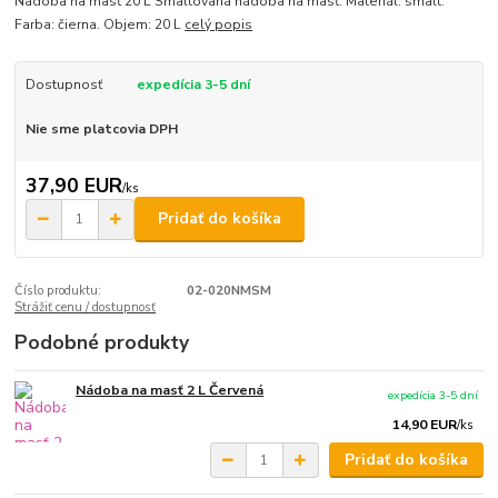
Nádoba na masť 20 L Smaltovaná nádoba na masť. Materiál: smalt.
Farba: čierna. Objem: 20 L
celý popis
Dostupnosť
expedícia 3-5 dní
Nie sme platcovia DPH
37,90 EUR
/
ks
Pridať do košíka
Číslo produktu:
02-020NMSM
Strážiť cenu / dostupnosť
Podobné produkty
Nádoba na masť 2 L Červená
expedícia 3-5 dní
14,90 EUR
/
ks
Pridať do košíka