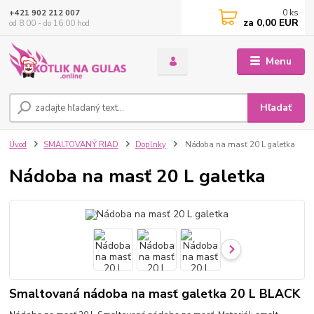
0
ks
+421 902 212 007
za
0,00 EUR
od 8:00 - do 16:00 hod
Menu
Hľadať
Úvod
SMALTOVANÝ RIAD
Doplnky
Nádoba na masť 20 L galetka
Nádoba na masť 20 L galetka
Smaltovaná nádoba na masť galetka 20 L BLACK