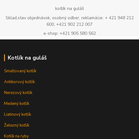
kotlík na guláš
Sklad,stav objednávok, osobný odber, reklamácie: + 421 948 212
600, +421 902 212 007
e-shop: +421 905 580 562
Kotlík na guláš
Smaltovaný kotlík
Antikorový kotlík
Nerezový kotlík
Medený kotlík
Liatinový kotlík
Železný kotlík
Kotlík na ryby