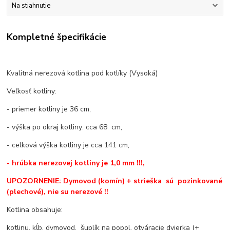
Na stiahnutie
Kompletné špecifikácie
Kvalitná nerezová kotlina pod kotlíky (Vysoká)
Veľkosť kotliny:
- priemer kotliny je 36 cm,
- výška po okraj kotliny: cca 68 cm,
- celková výška kotliny je cca 141 cm,
- hrúbka nerezovej kotliny je 1,0 mm !!!,
UPOZORNENIE: Dymovod (komín) + strieška sú pozinkované
(plechové), nie su nerezové !!
Kotlina obsahuje:
kotlinu, kĺb, dymovod, šuplík na popol, otváracie dvierka (+