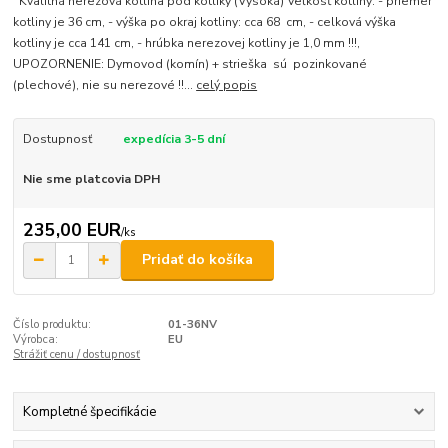
Kvalitná nerezová kotlina pod kotlíky (Vysoká) Veľkosť kotliny: - priemer
kotliny je 36 cm, - výška po okraj kotliny: cca 68 cm, - celková výška
kotliny je cca 141 cm, - hrúbka nerezovej kotliny je 1,0 mm !!!,
UPOZORNENIE: Dymovod (komín) + strieška sú pozinkované
(plechové), nie su nerezové !!...
celý popis
Dostupnosť
expedícia 3-5 dní
Nie sme platcovia DPH
235,00 EUR
/
ks
Pridať do košíka
Číslo produktu:
01-36NV
Výrobca:
EU
Strážiť cenu / dostupnosť
Kompletné špecifikácie