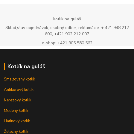
kotlík na guláš
Sklad,stav objednávok, osobný odber, reklamácie: + 421 948 212
600, +421 902 212 007
e-shop: +421 905 580 562
Kotlík na guláš
Smaltovaný kotlík
Antikorový kotlík
Nerezový kotlík
Medený kotlík
Liatinový kotlík
Železný kotlík