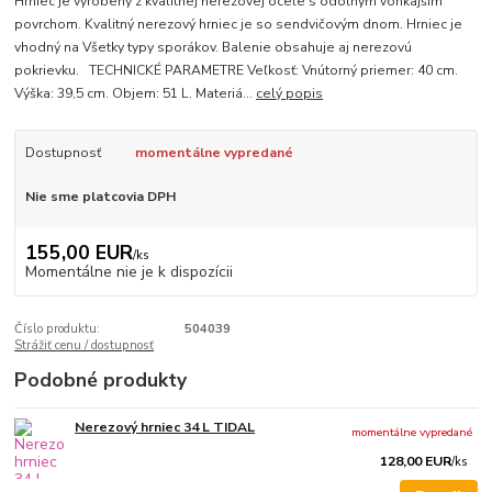
Hrniec je vyrobený z kvalitnej nerezovej ocele s odolným vonkajším
povrchom. Kvalitný nerezový hrniec je so sendvičovým dnom. Hrniec je
vhodný na Všetky typy sporákov. Balenie obsahuje aj nerezovú
pokrievku. TECHNICKÉ PARAMETRE Veľkosť: Vnútorný priemer: 40 cm.
Výška: 39,5 cm. Objem: 51 L. Materiá...
celý popis
Dostupnosť
momentálne vypredané
Nie sme platcovia DPH
155,00 EUR
/
ks
Momentálne nie je k dispozícii
Číslo produktu:
504039
Strážiť cenu / dostupnosť
Podobné produkty
Nerezový hrniec 34 L TIDAL
momentálne vypredané
128,00 EUR
/
ks