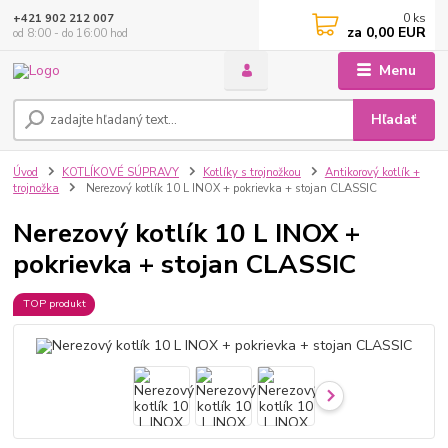
0
ks
+421 902 212 007
za
0,00 EUR
od 8:00 - do 16:00 hod
Menu
Hľadať
Úvod
KOTLÍKOVÉ SÚPRAVY
Kotlíky s trojnožkou
Antikorový kotlík +
trojnožka
Nerezový kotlík 10 L INOX + pokrievka + stojan CLASSIC
Nerezový kotlík 10 L INOX +
pokrievka + stojan CLASSIC
TOP produkt