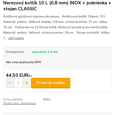
Nerezový kotlík 10 L (0,8 mm) INOX + pokrievka +
stojan CLASSIC
Kotlíková gulášová súprava obsahuje: Antikorový kotlík. Objem: 10 L.
Materiál: antikor. Veľkosť: hrúbka: 0,8 mm, vrchný priemer: 37 cm, výška:
15 cm. Pokrievka na 10 litrový kotlík. Možnosť použiť aj na menší kotlík.
Materiál: antikor. Veľkosť: vrchný priemer: 34 cm. Stojan na kotlík. Výška:
1...
celý popis
Dostupnosť
expedícia 3-5 dní
Nie sme platcovia DPH
44,50 EUR
/
ks
Pridať do košíka
Číslo produktu:
0101
Strážiť cenu / dostupnosť