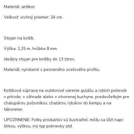
Materiál: antikor.
Veľkosť: vrchný priemer: 34 cm.
Stojan na kotlík.
Výška: 1,25 m, hrúbka 8 mm.
Ideálny stojan pre kotlíky do 13 litrov.
Materiál: vyrobené s pevneného oceľového profilu.
Kotlíková súprava na outdorové varenie gulášu a rybích polievok
v prírode, v záhrade alebo v otvorenej kuchyne, predovšetkým pre
chalupárov, poľovníkov, chatárov, rybárov do kempu a na
táborenie.
UPOZRNENIE: Fotky produktov sú ilustračné, môžu sa líšiť napr.
šírkou, výškou, iný typ pokrievky atď.