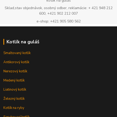
kotlík na guláš
Sklad,stav objednávok, osobný odber, reklamácie: + 421 948 212
600, +421 902 212 007
e-shop: +421 905 580 562
Kotlík na guláš
Smaltovaný kotlík
Antikorový kotlík
Nerezový kotlík
Medený kotlík
Liatinový kotlík
Železný kotlík
Kotlík na ryby
Servírovací kotlík