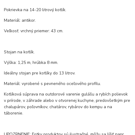
Pokrievka na 14-20 litrový kotlík.
Materiál: antikor.
Veľkosť: vrchný priemer: 43 cm.
Stojan na kotlík.
Výška: 1,25 m, hrúbka 8 mm.
Ideálny stojan pre kotlíky do 13 litrov.
Materiál: vyrobené s pevneného oceľového profilu.
Kotlíková súprava na outdorové varenie gulášu a rybích polievok
v prírode, v záhrade alebo v otvorenej kuchyne, predovšetkým pre
chalupárov, poľovníkov, chatárov, rybárov do kempu a na
táborenie.
UPOZRNENIE: Fotky produktov sú ilustračné, môžu sa líšiť napr.