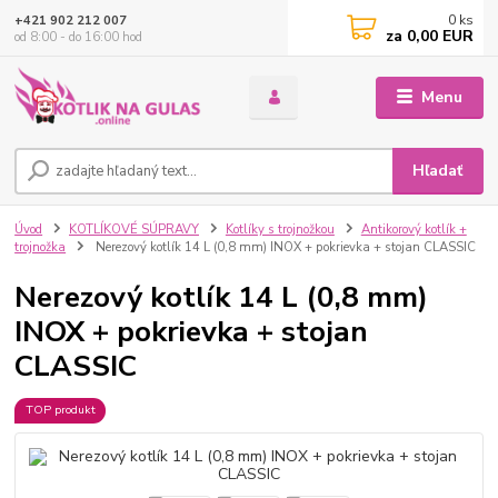
0
ks
+421 902 212 007
za
0,00 EUR
od 8:00 - do 16:00 hod
Menu
Hľadať
Úvod
KOTLÍKOVÉ SÚPRAVY
Kotlíky s trojnožkou
Antikorový kotlík +
trojnožka
Nerezový kotlík 14 L (0,8 mm) INOX + pokrievka + stojan CLASSIC
Nerezový kotlík 14 L (0,8 mm)
INOX + pokrievka + stojan
CLASSIC
TOP produkt