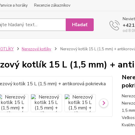
Panvice a horáky
Recenzie zákazníkov
Neviet
Hľadať
+421
od 8:0
KOTLÍKY
Nerezové kotlíky
Nerezový kotlík 15 L (1,5 mm) + antikorov
zový kotlík 15 L (1,5 mm) + ant
Nere
pokr
Nerezo
Nerezo
1,5 mm
Veľkos
Kvalit