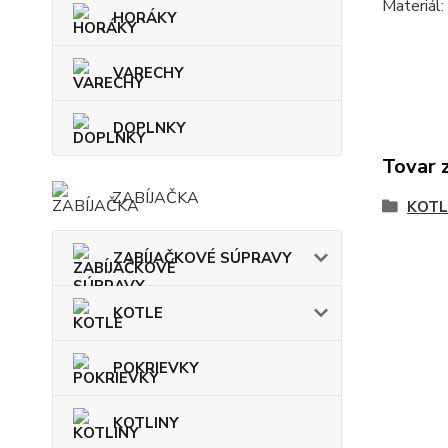
Materiál:
HORÁKY
VARECHY
DOPLNKY
Tovar 
ZABÍJAČKA
KOTL
ZABÍJAČKOVÉ SÚPRAVY
KOTLE
POKRIEVKY
KOTLINY