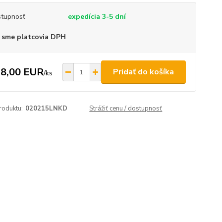
tupnosť
expedícia 3-5 dní
 sme platcovia DPH
8,00 EUR
Pridať do košíka
/
ks
roduktu:
020215LNKD
Strážiť cenu / dostupnosť