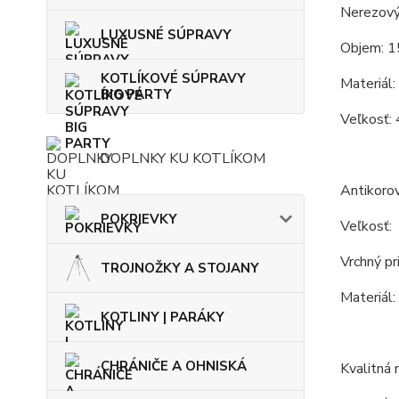
Nerezový 
LUXUSNÉ SÚPRAVY
Objem: 1
KOTLÍKOVÉ SÚPRAVY
Materiál:
BIG PARTY
Veľkosť: 
DOPLNKY KU KOTLÍKOM
Antikoro
POKRIEVKY
Veľkosť:
Vrchný pr
TROJNOŽKY A STOJANY
Materiál:
KOTLINY | PARÁKY
CHRÁNIČE A OHNISKÁ
Kvalitná 