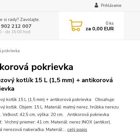
Prihlásenie
e si rady? Zavolajte.
0
ks
 902 212 007
za
0,00 EUR
0 - do 16:00 hod
á pokrievka
ikorová pokrievka
zový kotlík 15 L (1,5 mm) + antikorová
ievka
vý kotlík 15 L (1,5 mm) + antikorová pokrievka Obsahuje:
vý kotlik. Objem: 15 L. Materiál: matný nerez, hrúbka nerezu
. Veľkosť: 42,5 cm, výška: 20 cm. Antikorová pokrievka
ť: Vrchný priemer: 41 cm. Materiál: nerez INOX (antikor).
ná nerezová naberačka. Materiál:...
celý popis