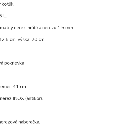
kotlik.
5 L.
 matný nerez, hrúbka nerezu 1,5 mm.
42,5 cm, výška: 20 cm.
vá pokrievka
iemer: 41 cm.
 nerez INOX (antikor).
nerezová naberačka.