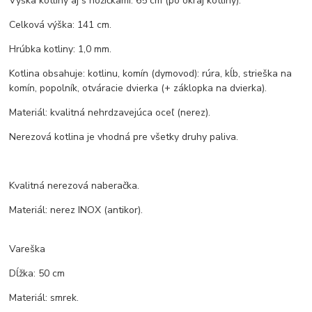
Výška kotliny aj s nožičkami: 65 cm (po okraj kotliny).
Celková výška: 141 cm.
Hrúbka kotliny: 1,0 mm.
Kotlina obsahuje: kotlinu, komín (dymovod): rúra, kĺb, strieška na
komín, popolník, otváracie dvierka (+ záklopka na dvierka).
Materiál: kvalitná nehrdzavejúca oceľ (nerez).
Nerezová kotlina je vhodná pre všetky druhy paliva.
Kvalitná nerezová naberačka.
Materiál: nerez INOX (antikor).
Vareška
Dĺžka: 50 cm
Materiál: smrek.