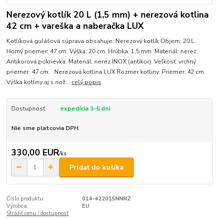
Nerezový kotlík 20 L (1,5 mm) + nerezová kotlina
42 cm + vareška a naberačka LUX
Kotlíková gulášová súprava obsahuje: Nerezový kotlík Objem: 20 L.
Horný priemer: 47 cm. Výška: 20 cm. Hrúbka: 1,5 mm. Materiál: nerez.
Antikorová pokrievka. Materiál: nerez INOX (antikor). Veľkosť: vrchný
priemer: 47 cm. Nerezová kotlina LUX Rozmer kotliny: Priemer: 42 cm.
Výška kotliny aj s nož...
celý popis
Dostupnosť
expedícia 3-5 dní
Nie sme platcovia DPH
330,00 EUR
/
ks
Pridať do košíka
Číslo produktu:
014-422015NNRZ
Výrobca:
EU
Strážiť cenu / dostupnosť