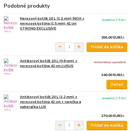
Podobné produkty
Nerezový kotlík 20 L (1,2 mm) INOX +
expedícia 3-5 dní
nerezová kotlina (1,5 mm) 42 cm
STRONG EXCLUSIVE
355,00 EUR
/
ks
Pridať do košíka
Antikorový kotlík 20 L (0,8 mm) +
momentálne vypredané
nerezová kotlina 42 cm LUXUS
240,00 EUR
/
ks
Detail
Antikorový kotlík 20 L (1,2 mm) +
expedícia 3-5 dní
nerezová kotlina 42 cm + vareška a
naberačka LUX
270,00 EUR
/
ks
Pridať do košíka