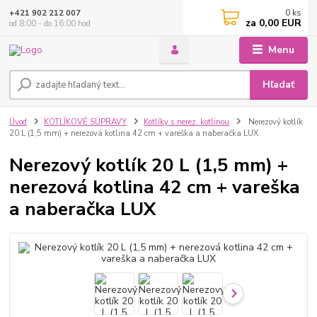
0
ks
+421 902 212 007
za
0,00 EUR
od 8:00 - do 16:00 hod
Menu
Hľadať
Úvod
KOTLÍKOVÉ SÚPRAVY
Kotlíky s nerez. kotlinou
Nerezový kotlík
20 L (1,5 mm) + nerezová kotlina 42 cm + vareška a naberačka LUX
Nerezový kotlík 20 L (1,5 mm) +
nerezová kotlina 42 cm + vareška
a naberačka LUX