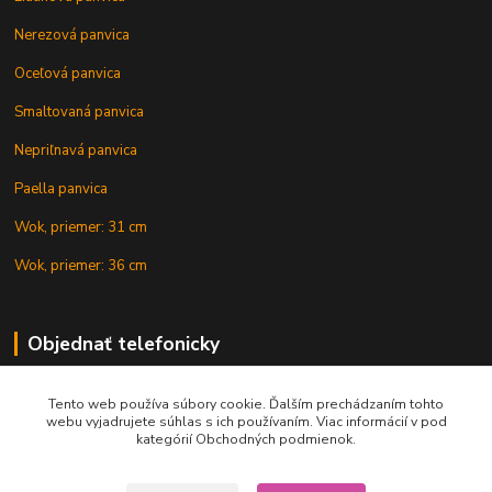
Nerezová panvica
Oceľová panvica
Smaltovaná panvica
Nepriľnavá panvica
Paella panvica
Wok, priemer: 31 cm
Wok, priemer: 36 cm
Objednať telefonicky
Tento web používa súbory cookie. Ďalším prechádzaním tohto
+421 902 212 007
webu vyjadrujete súhlas s ich používaním. Viac informácií v pod
kategórií Obchodných podmienok.