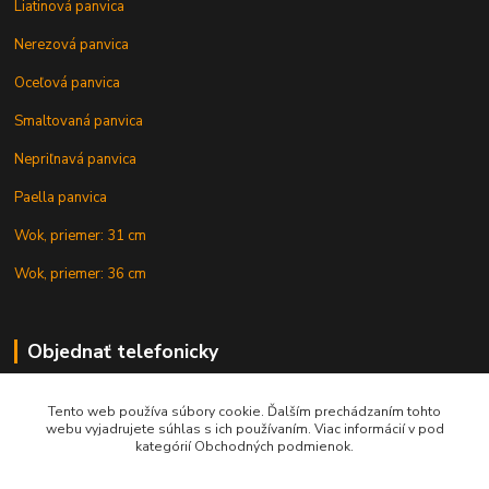
Liatinová panvica
Nerezová panvica
Oceľová panvica
Smaltovaná panvica
Nepriľnavá panvica
Paella panvica
Wok, priemer: 31 cm
Wok, priemer: 36 cm
Objednať telefonicky
Tento web používa súbory cookie. Ďalším prechádzaním tohto
+421 902 212 007
webu vyjadrujete súhlas s ich používaním. Viac informácií v pod
kategórií Obchodných podmienok.