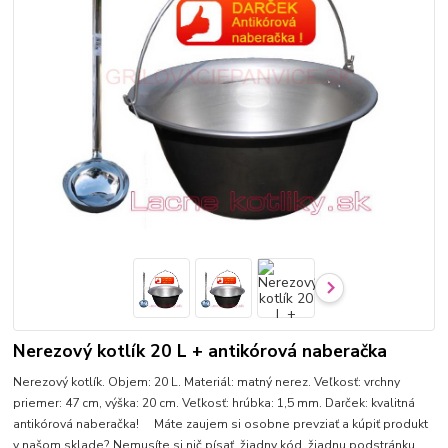
Nerezový kotlík 20 L + antikórová naberačka
Nerezový kotlík. Objem: 20 L. Materiál: matný nerez. Veľkosť: vrchny
priemer: 47 cm, výška: 20 cm. Veľkosť: hrúbka: 1,5 mm. Darček: kvalitná
antikórová naberačka! Máte zaujem si osobne prevziať a kúpiť produkt
v našom sklade? Nemusíte si nič písať, žiadny kód, žiadnu podstránku,