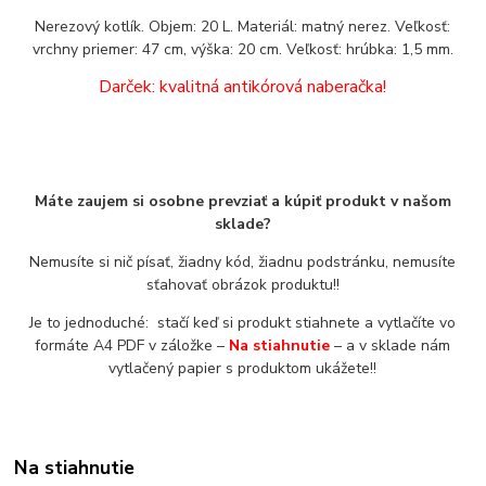
Nerezový kotlík. Objem: 20 L. Materiál: matný nerez. Veľkosť:
vrchny priemer: 47 cm, výška: 20 cm. Veľkosť: hrúbka: 1,5 mm.
Darček: kvalitná antikórová naberačka!
Máte zaujem si osobne prevziať a kúpiť produkt v našom
sklade?
Nemusíte si nič písať, žiadny kód, žiadnu podstránku, nemusíte
sťahovať obrázok produktu!!
Je to jednoduché: stačí keď si produkt stiahnete a vytlačíte vo
formáte A4 PDF v záložke –
Na stiahnutie
– a v sklade nám
vytlačený papier s produktom ukážete!!
Na stiahnutie