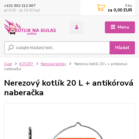
0
ks
+421 902 212 007
za
0,00 EUR
od 8:00 - do 16:00 hod
Menu
Hľadať
Úvod
KOTLÍKY
Nerezové kotlíky
Nerezový kotlík 20 L + antikórová
naberačka
Nerezový kotlík 20 L + antikórová
naberačka