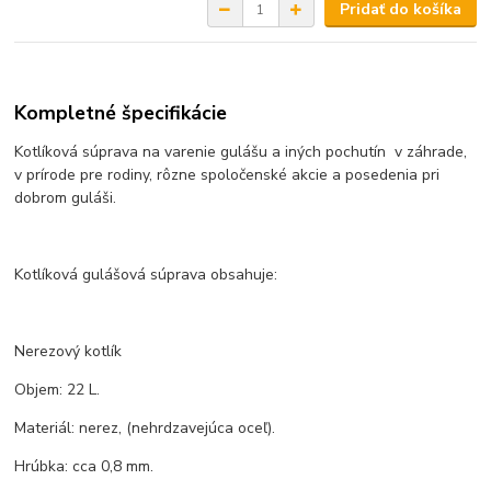
Pridať do košíka
Kompletné špecifikácie
Kotlíková súprava na varenie gulášu a iných pochutín v záhrade,
v prírode pre rodiny, rôzne spoločenské akcie a posedenia pri
dobrom guláši.
Kotlíková gulášová súprava obsahuje:
Nerezový kotlík
Objem: 22 L.
Materiál: nerez, (nehrdzavejúca oceľ).
Hrúbka: cca 0,8 mm.