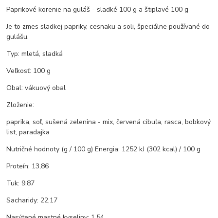
Paprikové korenie na guláš - sladké 100 g a štiplavé 100 g
Je to zmes sladkej papriky, cesnaku a soli, špeciálne používané do
gulášu.
Typ: mletá, sladká
Veľkosť: 100 g
Obal: vákuový obal
Zloženie:
paprika, soľ, sušená zelenina - mix, červená cibuľa, rasca, bobkový
list, paradajka
Nutričné hodnoty (g / 100 g) Energia: 1252 kJ (302 kcal) / 100 g
Proteín: 13,86
Tuk: 9,87
Sacharidy: 22,17
Nasýtené mastné kyseliny: 1,54