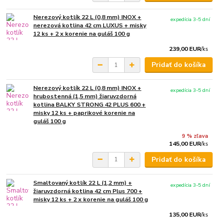
Nerezový kotlík 22 L (0,8 mm) INOX +
expedícia 3-5 dní
nerezová kotlina 42 cm LUXUS + misky
12 ks + 2 x korenie na guláš 100 g
239,00 EUR
/
ks
Pridať do košíka
Nerezový kotlík 22 L (0,8 mm) INOX +
expedícia 3-5 dní
hrubostenná (1,5 mm) žiaruvzdorná
kotlina BALKY STRONG 42 PLUS 600 +
misky 12 ks + paprikové korenie na
guláš 100 g
9 % zľava
145,00 EUR
/
ks
Pridať do košíka
Smaltovaný kotlík 22 L (1,2 mm) +
expedícia 3-5 dní
žiaruvzdorná kotlina 42 cm Plus 700 +
misky 12 ks + 2 x korenie na guláš 100 g
135,00 EUR
/
ks