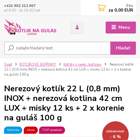
0
ks
+421 902 212 007
za
0,00 EUR
od 8:00 - do 16:00 hod
Menu
Hľadať
Úvod
KOTLÍKOVÉ SÚPRAVY
Kotlíky s nerez. kotlinou
Nerezový kotlík
22 L (0,8 mm) INOX + nerezová kotlina 42 cm LUX + misky 12 ks + 2 x korenie
na guláš 100 g
Nerezový kotlík 22 L (0,8 mm)
INOX + nerezová kotlina 42 cm
LUX + misky 12 ks + 2 x korenie
na guláš 100 g
Novinka
Akcia
TOP produkt
255,00 EUR
- 6 %