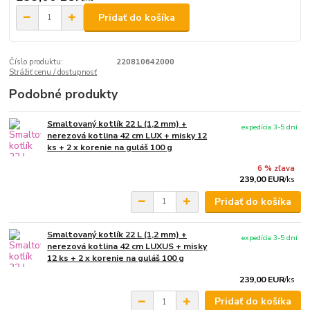
Pridať do košíka
Číslo produktu:
220810642000
Strážiť cenu / dostupnosť
Podobné produkty
Smaltovaný kotlík 22 L (1,2 mm) +
expedícia 3-5 dní
nerezová kotlina 42 cm LUX + misky 12
ks + 2 x korenie na guláš 100 g
6 % zľava
239,00 EUR
/
ks
Pridať do košíka
Smaltovaný kotlík 22 L (1,2 mm) +
expedícia 3-5 dní
nerezová kotlina 42 cm LUXUS + misky
12 ks + 2 x korenie na guláš 100 g
239,00 EUR
/
ks
Pridať do košíka