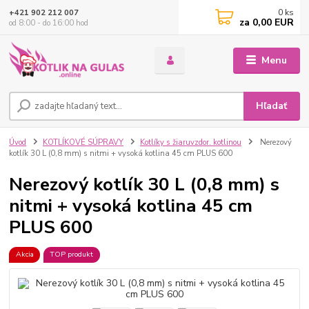
0
ks
+421 902 212 007
za
0,00 EUR
od 8:00 - do 16:00 hod
Menu
Hľadať
Úvod
KOTLÍKOVÉ SÚPRAVY
Kotlíky s žiaruvzdor. kotlinou
Nerezový
kotlík 30 L (0,8 mm) s nitmi + vysoká kotlina 45 cm PLUS 600
Nerezový kotlík 30 L (0,8 mm) s
nitmi + vysoká kotlina 45 cm
PLUS 600
Akcia
TOP produkt