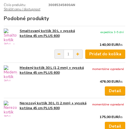
Číslo produktu:
30085345600AN
Strážiť cenu / dostupnosť
Podobné produkty
Smaltovaný kotlík 30 L + vysoká
expedícia 3-5 dní
kotlina 45 cm PLUS 600
140,00 EUR
/
ks
Pridať do košíka
Medený kotlík 30 L (1,2 mm) + vysoká
momentálne vypredané
kotlina 45 cm PLUS 600
476,00 EUR
/
ks
Detail
Nerezový kotlík 30 L (1,2 mm) + vysoká
momentálne vypredané
kotlina 45 cm PLUS 600
175,00 EUR
/
ks
Detail