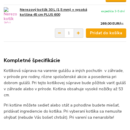
Nerezový kotlík 30 L (1,5 mm) + vysoká
expedícia 3-5 dní
kotlina 45 cm PLUS 600
269,00 EUR
/
ks
Pridať do košíka
Kompletné špecifikácie
Kotlíková súprava na varenie gulášu a iných pochutín v záhrade,
v prírode pre rodiny, rôzne spoločenské akcie a posedenia pri
dobrom guláši. Pri tejto kotlíkovej súprave bude pôžitok variť guláš
v záhrade alebo v prírode. Kotlina obsahuje vysoké nožičky až 53
cm.
Pri kotline môžete sedieť alebo stáť a pohodlne budete miešať,
pridávať ingrediencie do kotlíka. Pri vyberaní kotlíka sa nemusíte
ohýbať (nebude Vás bolieť chrbát). Pri varení sa nenarobíte!