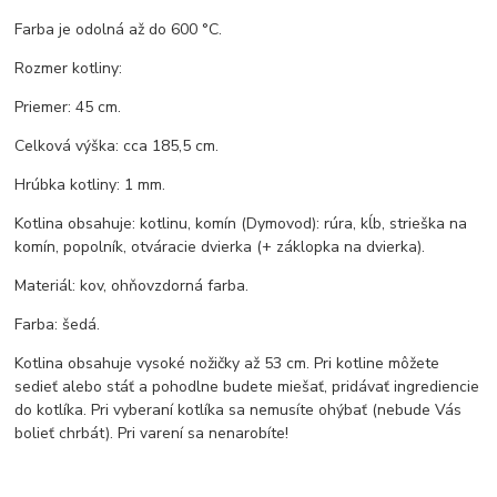
Farba je odolná až do 600 °C.
Rozmer kotliny:
Priemer: 45 cm.
Celková výška: cca 185,5 cm.
Hrúbka kotliny: 1 mm.
Kotlina obsahuje: kotlinu, komín (Dymovod): rúra, kĺb, strieška na
komín, popolník, otváracie dvierka (+ záklopka na dvierka).
Materiál: kov, ohňovzdorná farba.
Farba: šedá.
Kotlina obsahuje vysoké nožičky až 53 cm. Pri kotline môžete
sedieť alebo stáť a pohodlne budete miešať, pridávať ingrediencie
do kotlíka. Pri vyberaní kotlíka sa nemusíte ohýbať (nebude Vás
bolieť chrbát). Pri varení sa nenarobíte!