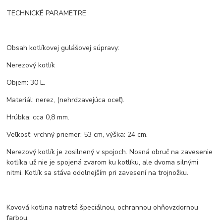
TECHNICKÉ PARAMETRE
Obsah kotlíkovej gulášovej súpravy:
Nerezový kotlík
Objem: 30 L.
Materiál: nerez, (nehrdzavejúca oceľ).
Hrúbka: cca 0,8 mm.
Veľkosť: vrchný priemer: 53 cm, výška: 24 cm.
Nerezový kotlík je zosilnený v spojoch. Nosná obruč na zavesenie
kotlíka už nie je spojená zvarom ku kotlíku, ale dvoma silnými
nitmi. Kotlík sa stáva odolnejším pri zavesení na trojnožku.
Kovová kotlina natretá špeciálnou, ochrannou ohňovzdornou
farbou.