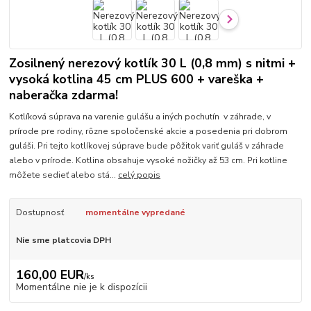
Zosilnený nerezový kotlík 30 L (0,8 mm) s nitmi +
vysoká kotlina 45 cm PLUS 600 + vareška +
naberačka zdarma!
Kotlíková súprava na varenie gulášu a iných pochutín v záhrade, v
prírode pre rodiny, rôzne spoločenské akcie a posedenia pri dobrom
guláši. Pri tejto kotlíkovej súprave bude pôžitok variť guláš v záhrade
alebo v prírode. Kotlina obsahuje vysoké nožičky až 53 cm. Pri kotline
môžete sedieť alebo stá...
celý popis
Dostupnosť
momentálne vypredané
Nie sme platcovia DPH
160,00 EUR
/
ks
Momentálne nie je k dispozícii