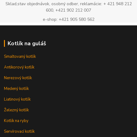
Sklad,stav objednávok, osobný odber, reklamácie: + 421 948 212
600, +421 902 212 007
e-shop: +421 905 580 562
Kotlík na guláš
Smaltovaný kotlík
Antikorový kotlík
Nerezový kotlík
Medený kotlík
Liatinový kotlík
Železný kotlík
Kotlík na ryby
Servírovací kotlík