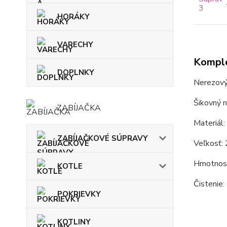
HORÁKY
VARECHY
Komple
DOPLNKY
Nerezový
Šikovný n
ZABÍJAČKA
Materiál:
ZABÍJAČKOVÉ SÚPRAVY
Veľkosť: 
Hmotnosť
KOTLE
Čistenie:
POKRIEVKY
KOTLINY