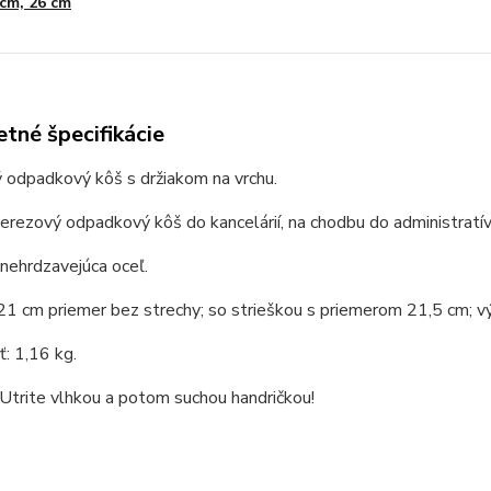
cm, 26 cm
tné špecifikácie
 odpadkový kôš s držiakom na vrchu.
erezový odpadkový kôš do kancelárií, na chodbu do administratív
 nehrdzavejúca oceľ.
21 cm priemer bez strechy; so strieškou s priemerom 21,5 cm; v
: 1,16 kg.
 Utrite vlhkou a potom suchou handričkou!