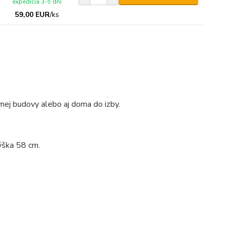
expedícia 3-5 dní
59,00 EUR
/
ks
nej budovy alebo aj doma do izby.
ýška 58 cm.