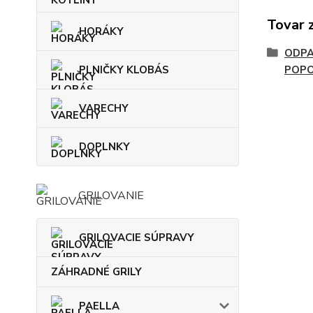
Tovar 
HORÁKY
ODPA
PLNIČKY KLOBÁS
POPO
VARECHY
DOPLNKY
GRILOVANIE
GRILOVACIE SÚPRAVY
ZÁHRADNÉ GRILY
PAELLA