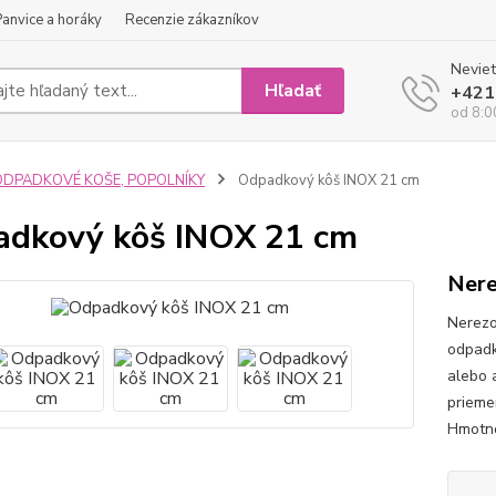
Panvice a horáky
Recenzie zákazníkov
Neviet
Hľadať
+421
od 8:0
ODPADKOVÉ KOŠE, POPOLNÍKY
Odpadkový kôš INOX 21 cm
dkový kôš INOX 21 cm
Nere
Nerezo
odpadk
alebo 
prieme
Hmotnos