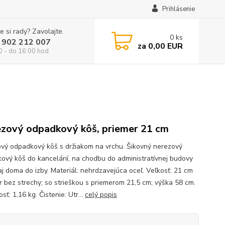
Prihlásenie
e si rady? Zavolajte.
0
ks
 902 212 007
za
0,00 EUR
0 - do 16:00 hod
zový odpadkový kôš, priemer 21 cm
vý odpadkový kôš s držiakom na vrchu. Šikovný nerezový
ový kôš do kancelárií, na chodbu do administratívnej budovy
aj doma do izby. Materiál: nehrdzavejúca oceľ. Veľkosť: 21 cm
r bez strechy; so strieškou s priemerom 21,5 cm; výška 58 cm.
ť: 1,16 kg. Čistenie: Utr...
celý popis