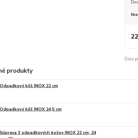
Dos
Nie
22
Číslo p
é produkty
Odpadkový kôš INOX 22 cm
Odpadkový kôš INOX 24,5 cm
Súprava 3 odpadkových košov INOX 22 cm, 24