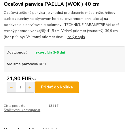
Oceľová panvica PAELLA (WOK ) 40 cm
Oceľová leštená panvica je vhodná pre dusenie mäsa, ryže, hríbov
alebo zeleniny na plynovom horáku, otvorenom ohni, ako aj na
podávanie a servírovanie pokrmov. TECHNICKÉ PARAMETRE Veľkosť:
Vrchný priemer (vonkajší): 41,5 cm. Vrchný priemer (vnútorný): 39,9 cm
(bez príruby). Vnútorný priemer dna: ...
celý popis
Dostupnosť
expedícia 3-5 dní
Nie sme platcovia DPH
21,90 EUR
/
ks
Pridať do košíka
Číslo produktu:
13417
Strážiť cenu / dostupnosť