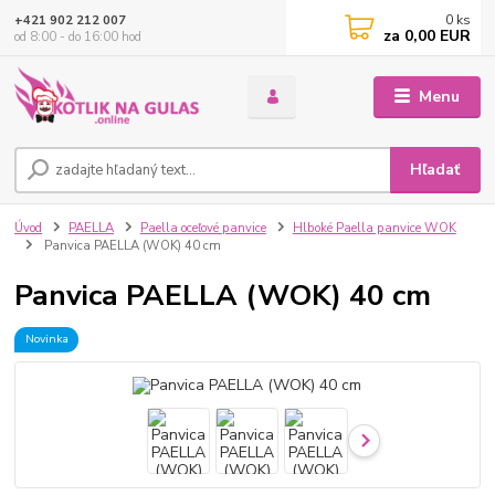
0
ks
+421 902 212 007
za
0,00 EUR
od 8:00 - do 16:00 hod
Menu
Hľadať
Úvod
PAELLA
Paella oceľové panvice
Hlboké Paella panvice WOK
Panvica PAELLA (WOK) 40 cm
Panvica PAELLA (WOK) 40 cm
Novinka