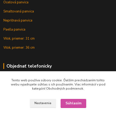
Oceľová panvica
Smaltovaná panvica
Nepriľnavá panvica
Paella panvica
Wok, priemer: 31 cm
Wok, priemer: 36 cm
Objednať telefonicky
Tento web používa súbory cookie. Ďalším prechádzaním tohto
+421 902 212 007
webu vyjadrujete súhlas s ich používaním. Viac informácií v pod
kategórií Obchodných podmienok.
Súhlasím
Nastavenia