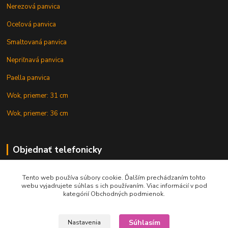
Nerezová panvica
Oceľová panvica
Smaltovaná panvica
Nepriľnavá panvica
Paella panvica
Wok, priemer: 31 cm
Wok, priemer: 36 cm
Objednať telefonicky
Tento web používa súbory cookie. Ďalším prechádzaním tohto
+421 902 212 007
webu vyjadrujete súhlas s ich používaním. Viac informácií v pod
kategórií Obchodných podmienok.
Súhlasím
Nastavenia