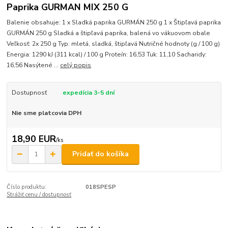
Paprika GURMAN MIX 250 G
Balenie obsahuje: 1 x Sladká paprika GURMÁN 250 g 1 x Štipľavá paprika
GURMÁN 250 g Sladká a štipľavá paprika, balená vo vákuovom obale
Veľkosť: 2x 250 g Typ: mletá, sladká, štipľavá Nutričné hodnoty (g / 100 g)
Energia: 1290 kJ (311 kcal) / 100 g Proteín: 16,53 Tuk: 11,10 Sacharidy:
16,56 Nasýtené ...
celý popis
Dostupnosť
expedícia 3-5 dní
Nie sme platcovia DPH
18,90 EUR
/
ks
Pridať do košíka
Číslo produktu:
018SPESP
Strážiť cenu / dostupnosť