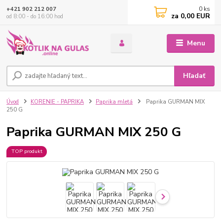
0
ks
+421 902 212 007
za
0,00 EUR
od 8:00 - do 16:00 hod
Menu
Hľadať
Úvod
KORENIE - PAPRIKA
Paprika mletá
Paprika GURMAN MIX
250 G
Paprika GURMAN MIX 250 G
TOP produkt