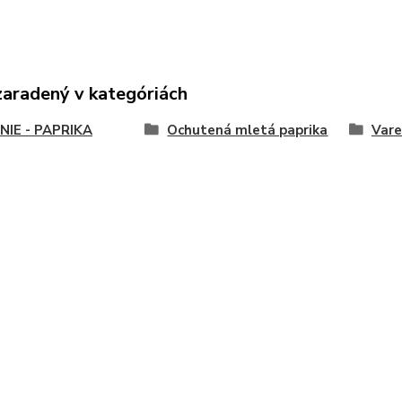
zaradený v kategóriách
NIE - PAPRIKA
Ochutená mletá paprika
Vare