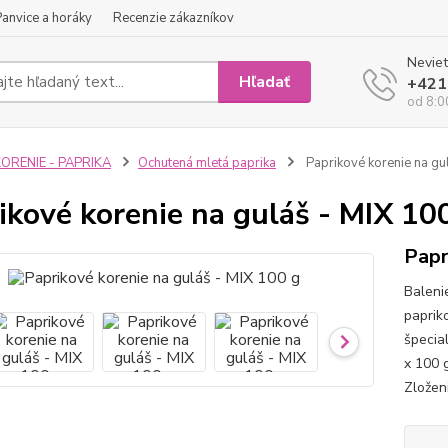
Panvice a horáky
Recenzie zákazníkov
Neviet
Hľadať
+421
od 8:0
ORENIE - PAPRIKA
Ochutená mletá paprika
Paprikové korenie na gu
ikové korenie na guláš - MIX 10
Papr
Baleni
papriko
špecia
x 100 
Zloženi