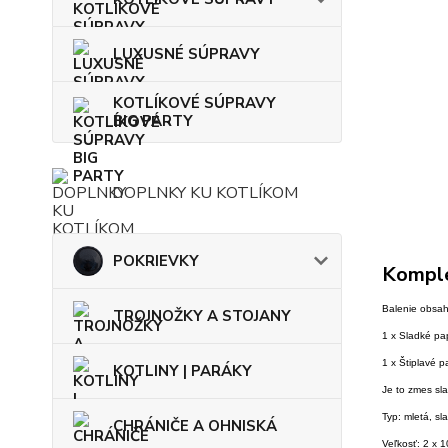
LUXUSNÉ SÚPRAVY
KOTLÍKOVÉ SÚPRAVY
BIG PARTY
DOPLNKY KU KOTLÍKOM
POKRIEVKY
Komple
Balenie obsah
TROJNOŽKY A STOJANY
1 x Sladké pa
1 x Štiplavé p
KOTLINY | PARÁKY
Je to zmes sla
Typ: mletá, sl
CHRÁNIČE A OHNISKÁ
Veľkosť: 2 x 