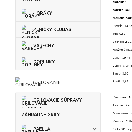
Zloženie:
paprika, soľ,
HORÁKY
Nutričné hodn
Proteín: 13,8
PLNIČKY KLOBÁS
Tuk: 9,87
Sacharidy: 22
VARECHY
Nasýtené mast
Cukor: 19,44
DOPLNKY
Vláknina: 34,
Škrob: 3,06
GRILOVANIE
Sodík: 3,67
Vyrobené v M
GRILOVACIE SÚPRAVY
Pestovaná v o
ZÁHRADNÉ GRILY
Doma mletá p
Výrobca: Chili
PAELLA
ISO 9001, s 