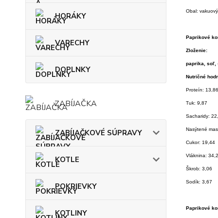
Obal: vakuový
HORÁKY
Paprikové kor
VARECHY
Zloženie:
paprika, soľ,
DOPLNKY
Nutričné hodn
Proteín: 13,8
ZABÍJAČKA
Tuk: 9,87
Sacharidy: 22
Nasýtené mast
ZABÍJAČKOVÉ SÚPRAVY
Cukor: 19,44
Vláknina: 34,
KOTLE
Škrob: 3,06
Sodík: 3,67
POKRIEVKY
Paprikové kor
KOTLINY