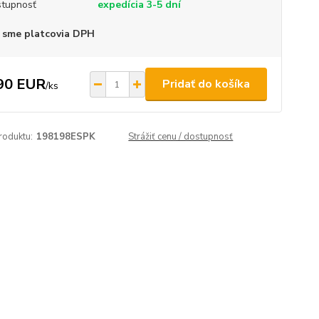
tupnosť
expedícia 3-5 dní
 sme platcovia DPH
90 EUR
Pridať do košíka
/
ks
roduktu:
198198ESPK
Strážiť cenu / dostupnosť