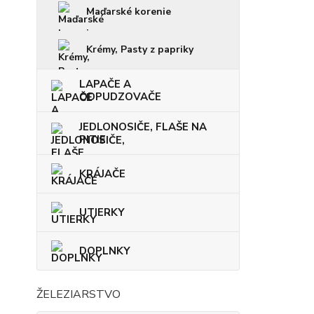
Maďarské korenie
Krémy, Pasty z papriky
LAPAČE A
ODPUDZOVAČE
JEDLONOSIČE, FLAŠE NA
PITIE
KRÁJAČE
UTIERKY
DOPLNKY
ŽELEZIARSTVO