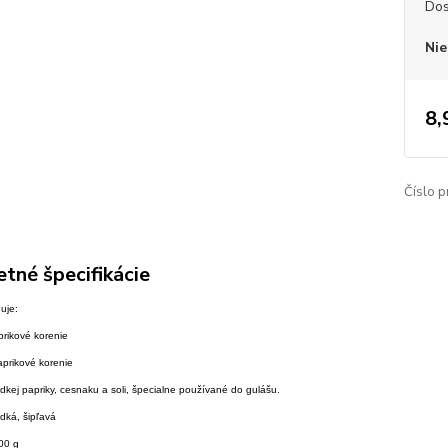
Dos
Nie
8,
Číslo p
tné špecifikácie
uje:
prikové korenie
aprikové korenie
dkej papriky, cesnaku a soli, špecialne používané do gulášu.
adká, šipľavá
100 g