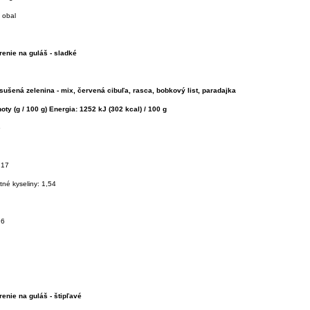
 obal
enie na guláš - sladké
 sušená zelenina - mix, červená cibuľa, rasca, bobkový list, paradajka
oty (g / 100 g) Energia: 1252 kJ (302 kcal) / 100 g
6
,17
né kyseliny: 1,54
26
enie na guláš - štipľavé