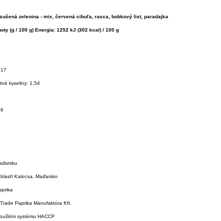
 sušená zelenina - mix, červená cibuľa, rasca, bobkový list, paradajka
oty (g / 100 g) Energia: 1252 kJ (302 kcal) / 100 g
6
,17
né kyseliny: 1,54
26
aďarsku
blasťi Kalocsa, Maďarsko
aprika
-Trade Paprika Manufaktúra Kft.
použitím systému HACCP