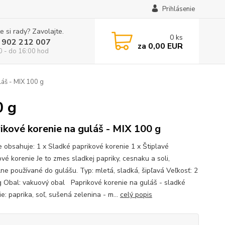
Prihlásenie
e si rady? Zavolajte.
0
ks
 902 212 007
za
0,00 EUR
0 - do 16:00 hod
láš - MIX 100 g
0 g
ikové korenie na guláš - MIX 100 g
e obsahuje: 1 x Sladké paprikové korenie 1 x Štiplavé
vé korenie Je to zmes sladkej papriky, cesnaku a soli,
lne používané do gulášu. Typ: mletá, sladká, šipľavá Veľkosť: 2
g Obal: vakuový obal Paprikové korenie na guláš - sladké
e: paprika, soľ, sušená zelenina - m...
celý popis