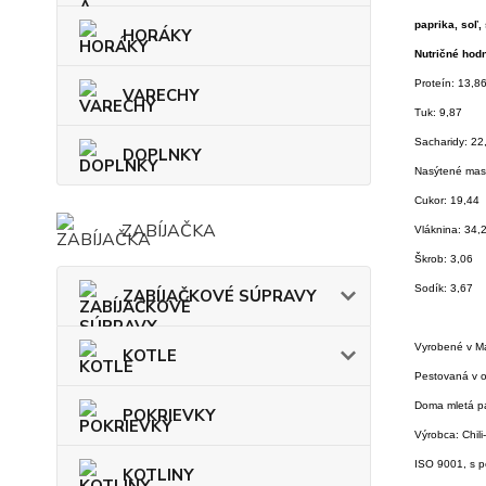
paprika, soľ,
HORÁKY
Nutričné hodn
Proteín: 13,8
VARECHY
Tuk: 9,87
Sacharidy: 22
DOPLNKY
Nasýtené mast
Cukor: 19,44
ZABÍJAČKA
Vláknina: 34,
Škrob: 3,06
Sodík: 3,67
ZABÍJAČKOVÉ SÚPRAVY
Vyrobené v M
KOTLE
Pestovaná v o
Doma mletá p
POKRIEVKY
Výrobca: Chili
ISO 9001, s 
KOTLINY