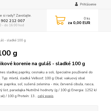
Prihlásenie
e si rady? Zavolajte.
0
ks
 902 212 007
za
0,00 EUR
0 - do 16:00 hod
láš - sladké 100 g
100 g
ikové korenie na guláš - sladké 100 g
zmes sladkej papriky, cesnaku a soli, špecialne používané do
. Typ: mletá, sladká Veľkosť: 100 g Obal: vakuový obal
e: paprika, soľ, sušená zelenina - mix, červená cibuľa, rasca,
 list, paradajka Nutričné hodnoty (g / 100 g) Energia: 1252 kJ
al) / 100 g Proteín: 13...
celý popis