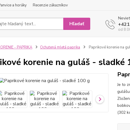
Panvice a horáky
Recenzie zákazníkov
Neviet
Hľadať
+421
od 8:0
ORENIE - PAPRIKA
Ochutená mletá paprika
Paprikové korenie na gu
ikové korenie na guláš - sladké 
Papr
Je to 
gulášu
Zloženi
bobkový
(302 kc