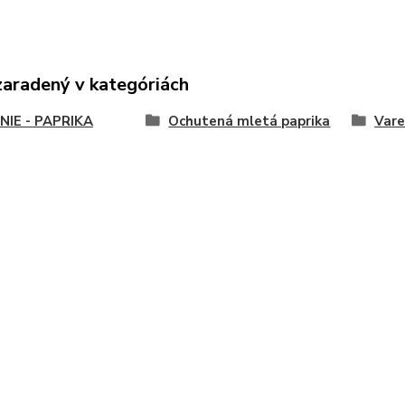
zaradený v kategóriách
NIE - PAPRIKA
Ochutená mletá paprika
Vare