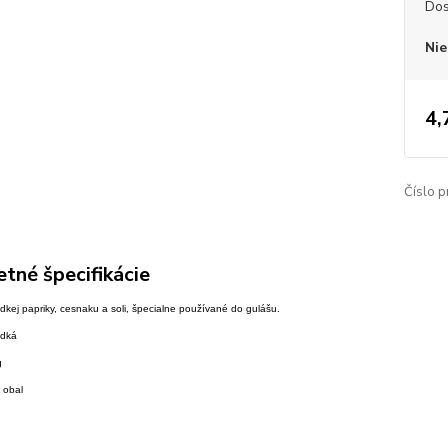
Dos
Nie
4,
Číslo p
tné špecifikácie
dkej papriky, cesnaku a soli, špecialne používané do gulášu.
adká
g
 obal