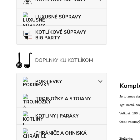
LUXUSNÉ SÚPRAVY
KOTLÍKOVÉ SÚPRAVY
BIG PARTY
DOPLNKY KU KOTLÍKOM
POKRIEVKY
Komple
Je to zmes sla
TROJNOŽKY A STOJANY
Typ: mletá, sl
Veľkosť: 100 
KOTLINY | PARÁKY
Obal: vakuový
CHRÁNIČE A OHNISKÁ
Zloženie: