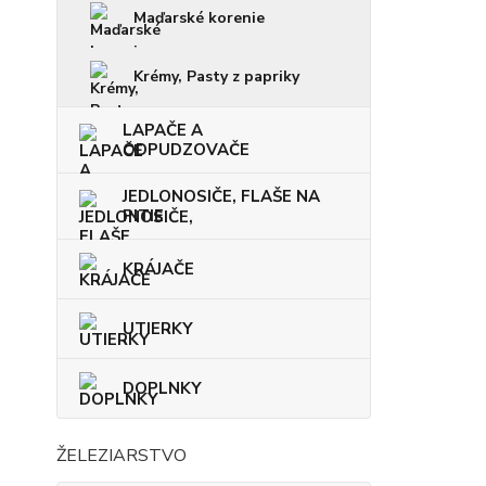
Maďarské korenie
Krémy, Pasty z papriky
LAPAČE A
ODPUDZOVAČE
JEDLONOSIČE, FLAŠE NA
PITIE
KRÁJAČE
UTIERKY
DOPLNKY
ŽELEZIARSTVO