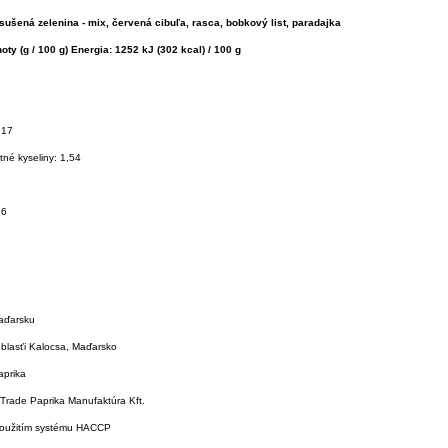
 sušená zelenina - mix, červená cibuľa, rasca, bobkový list, paradajka
oty (g / 100 g) Energia: 1252 kJ (302 kcal) / 100 g
6
,17
né kyseliny: 1,54
26
aďarsku
blasťi Kalocsa, Maďarsko
aprika
-Trade Paprika Manufaktúra Kft.
použitím systému HACCP