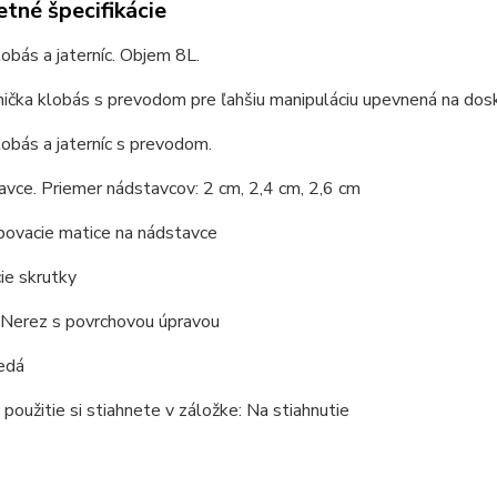
tné špecifikácie
lobás a jaterníc. Objem 8L.
ička klobás s prevodom pre ľahšiu manipuláciu upevnená na dosk
lobás a jaterníc s prevodom.
avce. Priemer nádstavcov: 2 cm, 2,4 cm, 2,6 cm
bovacie matice na nádstavce
cie skrutky
 Nerez s povrchovou úpravou
edá
použitie si stiahnete v záložke: Na stiahnutie