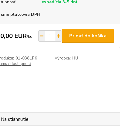
tupnosť
expedícia 3-5 dní
 sme platcovia DPH
0,00 EUR
Pridať do košíka
/
ks
roduktu:
01-038LPK
Výrobca:
HU
 cenu / dostupnosť
Na stiahnutie