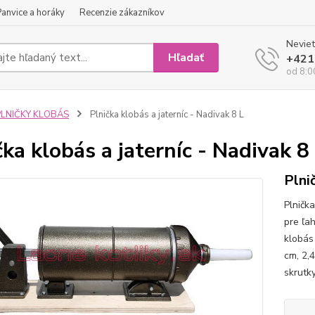
Panvice a horáky
Recenzie zákazníkov
Neviet
Hľadať
+421
od 8:0
PLNIČKY KLOBÁS
Plnička klobás a jaterníc - Nadivak 8 L
čka klobás a jaterníc - Nadivak 8
Plni
Plničk
pre ľa
klobás
cm, 2,
skrutky