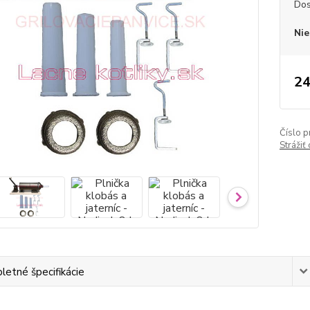
Dos
Nie
24
Číslo p
Strážiť
etné špecifikácie