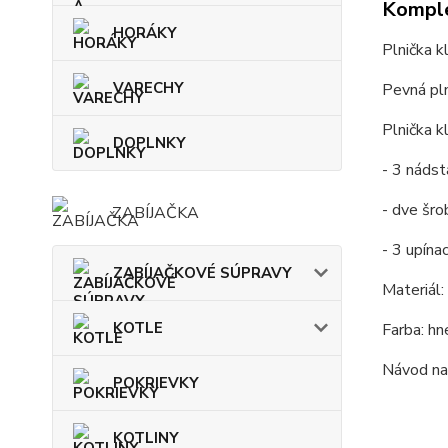
Komple
HORÁKY
Plnička k
VARECHY
Pevná pln
Plnička k
DOPLNKY
- 3 nádst
- dve šro
ZABÍJAČKA
- 3 upína
ZABÍJAČKOVÉ SÚPRAVY
Materiál:
KOTLE
Farba: hn
Návod na 
POKRIEVKY
KOTLINY