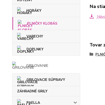
Na sti
HORÁKY
Návod
PLNIČKY KLOBÁS
VARECHY
Tovar 
DOPLNKY
PLNI
GRILOVANIE
GRILOVACIE SÚPRAVY
ZÁHRADNÉ GRILY
PAELLA