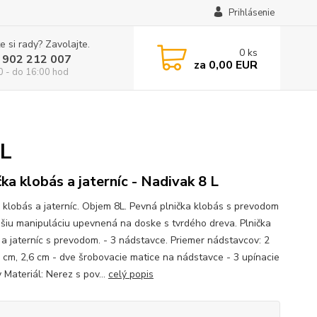
Prihlásenie
e si rady? Zavolajte.
0
ks
 902 212 007
za
0,00 EUR
0 - do 16:00 hod
 L
čka klobás a jaterníc - Nadivak 8 L
a klobás a jaterníc. Objem 8L. Pevná plnička klobás s prevodom
hšiu manipuláciu upevnená na doske s tvrdého dreva. Plnička
 a jaterníc s prevodom. - 3 nádstavce. Priemer nádstavcov: 2
4 cm, 2,6 cm - dve šrobovacie matice na nádstavce - 3 upínacie
 Materiál: Nerez s pov...
celý popis