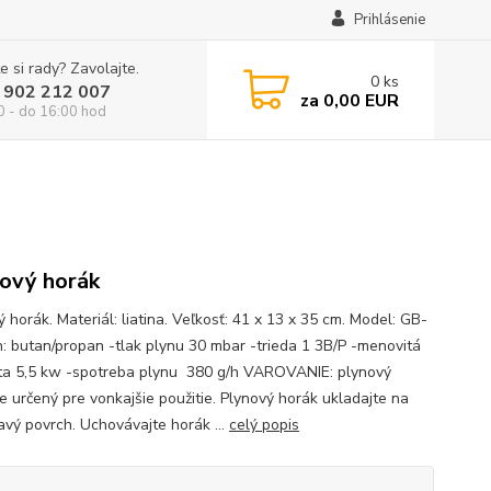
Prihlásenie
e si rady? Zavolajte.
0
ks
 902 212 007
za
0,00 EUR
0 - do 16:00 hod
ový horák
 horák. Materiál: liatina. Veľkosť: 41 x 13 x 35 cm. Model: GB-
n: butan/propan -tlak plynu 30 mbar -trieda 1 3B/P -menovitá
ta 5,5 kw -spotreba plynu 380 g/h VAROVANIE: plynový
je určený pre vonkajšie použitie. Plynový horák ukladajte na
avý povrch. Uchovávajte horák ...
celý popis