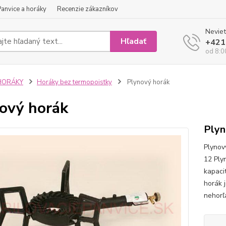
Panvice a horáky
Recenzie zákazníkov
Neviet
Hľadať
+421
od 8:0
HORÁKY
Horáky bez termopoistky
Plynový horák
ový horák
Plyn
Plynový
12 Ply
kapaci
horák 
nehorľ