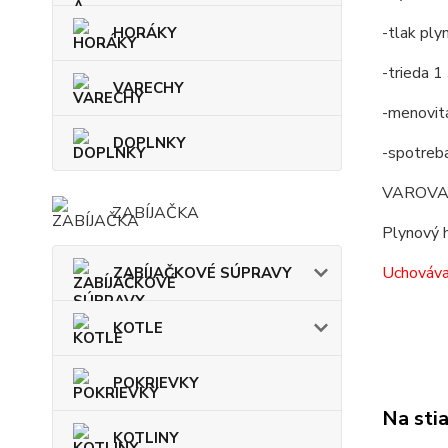
-tlak ply
HORÁKY
-trieda 1
VARECHY
-menovit
DOPLNKY
-spotreb
VAROVANIE
ZABÍJAČKA
Plynový h
Uchováva
ZABÍJAČKOVÉ SÚPRAVY
KOTLE
POKRIEVKY
Na sti
KOTLINY