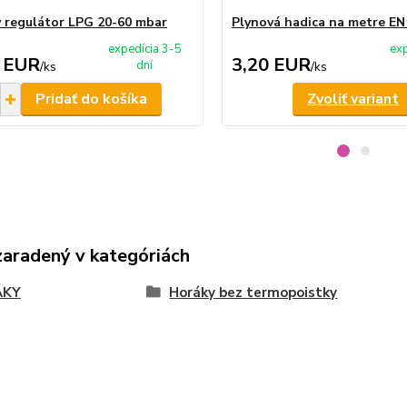
 regulátor LPG 20-60 mbar
Plynová hadica na metre E
expedícia 3-5
exp
 EUR
3,20 EUR
dní
/
ks
/
ks
Pridať do košíka
Zvoliť variant
zaradený v kategóriách
ÁKY
Horáky bez termopoistky