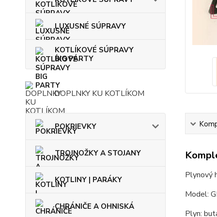
LUXUSNÉ SÚPRAVY
KOTLÍKOVÉ SÚPRAVY
BIG PARTY
DOPLNKY KU KOTLÍKOM
Kompl
POKRIEVKY
TROJNOŽKY A STOJANY
Komple
Plynový h
KOTLINY | PARÁKY
Model: 
CHRÁNIČE A OHNISKÁ
Plyn: but