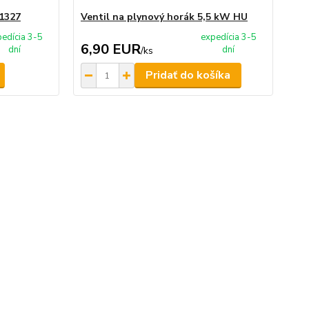
N1327
Ventil na plynový horák 5,5 kW HU
Ná
edícia 3-5
expedícia 3-5
6,90 EUR
6
dní
dní
/
ks
Pridať do košíka