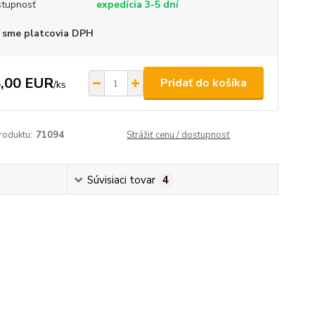
tupnosť
expedícia 3-5 dní
 sme platcovia DPH
,00 EUR
Pridať do košíka
/
ks
roduktu:
71094
Strážiť cenu / dostupnosť
Súvisiaci tovar
4