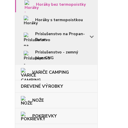
Horáky bez termopoistky
Horáky s termopoistkou
Príslušenstvo na Propan-
Butan
Príslušenstvo - zemný
plyn CNG
VARIČE CAMPING
DREVENÉ VÝROBKY
NOŽE
POKRIEVKY