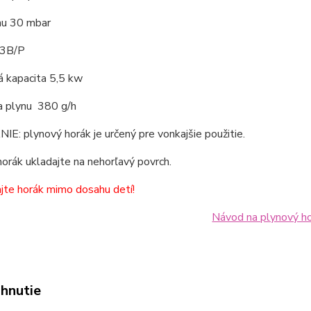
nu 30 mbar
 3B/P
á kapacita 5,5 kw
a plynu 380 g/h
: plynový horák je určený pre vonkajšie použitie.
orák ukladajte na nehorľavý povrch.
jte horák mimo dosahu detí!
Návod na plynový h
ahnutie