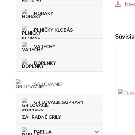
Návo
HORÁKY
PLNIČKY KLOBÁS
Súvisia
VARECHY
DOPLNKY
GRILOVANIE
GRILOVACIE SÚPRAVY
ZÁHRADNÉ GRILY
PAELLA