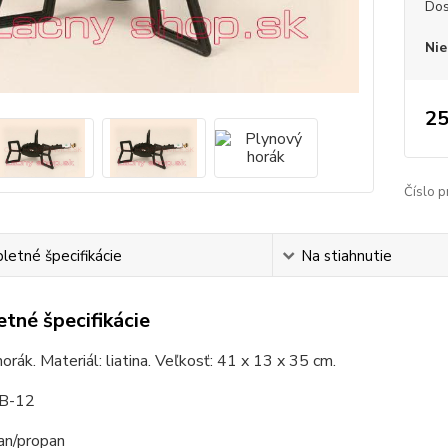
Dos
Nie
25
Číslo p
etné špecifikácie
Na stiahnutie
tné špecifikácie
orák. Materiál: liatina. Veľkosť: 41 x 13 x 35 cm.
GB-12
an/propan