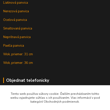
Liatinová panvica
Nerezová panvica
Oceľová panvica
Smaltovaná panvica
Nepriľnavá panvica
Paella panvica
Wok, priemer: 31 cm
Wok, priemer: 36 cm
Objednať telefonicky
Tento web používa súbory cookie. Ďalším prechádzaním tohto
+421 902 212 007
webu vyjadrujete súhlas s ich používaním. Viac informácií v pod
kategórií Obchodných podmienok.