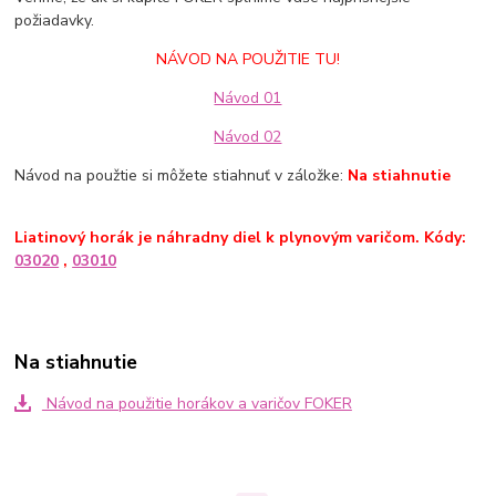
požiadavky.
NÁVOD NA POUŽITIE TU!
Návod 01
Návod 02
Návod na použtie si môžete stiahnuť v záložke:
Na stiahnutie
Liatinový horák je náhradny diel k plynovým varičom. Kódy:
03020
,
03010
Na stiahnutie
Návod na použitie horákov a varičov FOKER