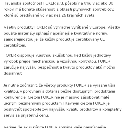
Talianska spoločnosť FOKER s.r.l. pôsobí na trhu viac ako 30
rokov, má bohaté skúsenosti z oblasti plynových spotrebičov,
ktoré sú predávané vo viac než 25 krajinách sveta.
Všetky produkty FOKER sú výhradne vyrábané v Európe. Všetky
použité materiály spĺňajú najprísnejšie kvalitatívne normy,
samozrejmosťou je, že každý produkt je certifikovaný CE
certifikátom.
FOKER disponuje vlastnou skúšobňou, keď každý jednotlivý
výrobok prejde mechanickou a vizuálnou kontrolou. FOKER
zaručuje najvyššiu bezpečnosť a kvalitu produktov akú možno
dosiahnuť.
Je nutné zdôrazniť, že všetky produkty FOKER sa výrazne líšia
kvalitou, v porovnaní s doteraz bežne dostupnými produktami
konkurencie. Cieľom FOKER nie je masovo zásobovať malé
lacnými bezmennými produktami.Hlavným cieľom FOKER je
poskytnúť spotrebiteľovi najvyššiu kvalitu produktov a kompletny
servis za prijateľnú cenu.
Veríme, že ak si kúpite FOKER splníme vaše najprísnejšie