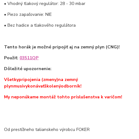
• Vhodný tlakový regulátor: 28 - 30 mbar
• Piezo zapaľovanie: NIE
• Bez hadice a tlakového regulátora
Tento horák je možné pripojiť aj na zemný plyn (CNG)!
Použiť:
03511QP
Dôležité upozornenie
:
Všetky
pripojenia (zmeny)
na zemný
plyn
musí
vykonávať
školený
odborník!
My neponúkame montáž tohto príslušenstva k varičom!
Od prestížneho talianskeho výrobcu FOKER