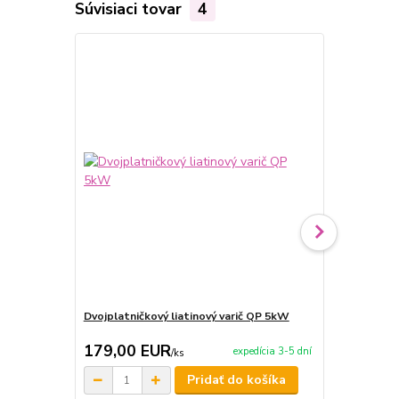
Súvisiaci tovar
4
Dvojplatničkový liatinový varič QP 5kW
Jednoplatnič
179,00 EUR
77,00 E
expedícia 3-5 dní
/
ks
Pridať do košíka