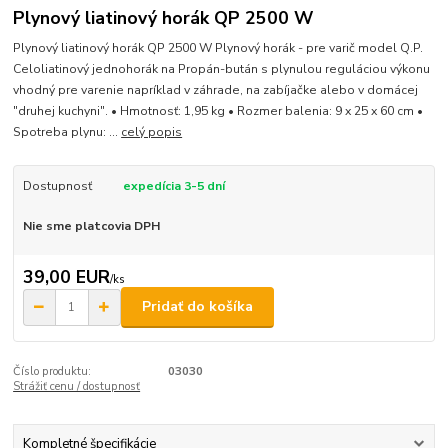
Plynový liatinový horák QP 2500 W
Plynový liatinový horák QP 2500 W Plynový horák - pre varič model Q.P.
Celoliatinový jednohorák na Propán-bután s plynulou reguláciou výkonu
vhodný pre varenie napríklad v záhrade, na zabíjačke alebo v domácej
"druhej kuchyni". • Hmotnosť: 1,95 kg • Rozmer balenia: 9 x 25 x 60 cm •
Spotreba plynu: ...
celý popis
Dostupnosť
expedícia 3-5 dní
Nie sme platcovia DPH
39,00 EUR
/
ks
Pridať do košíka
Číslo produktu:
03030
Strážiť cenu / dostupnosť
Kompletné špecifikácie