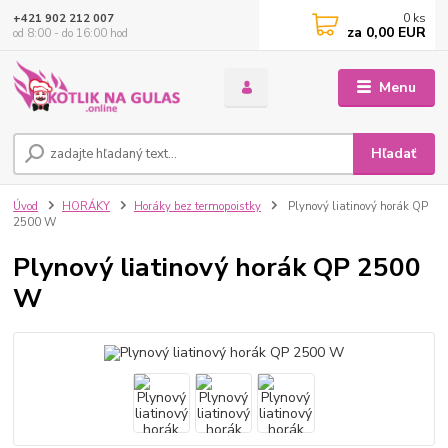
0
ks
+421 902 212 007
za
0,00 EUR
od 8:00 - do 16:00 hod
Menu
Hľadať
Úvod
HORÁKY
Horáky bez termopoistky
Plynový liatinový horák QP
2500 W
Plynový liatinový horák QP 2500
W