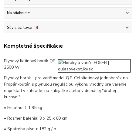
Na stiahnutie
Súvisiaci tovar
4
Kompletné špecifikácie
Plynový liatinový horák QP
2500 W
Plynový horák - pre varič model Q.P. Celoliatinový jednohorák na
Propán-bután s plynulou reguláciou výkonu vhodný pre varenie
napríklad v záhrade, na zabíjačke alebo v domácej "druhej
kuchyni".
• Hmotnosť: 1,95 kg
• Rozmer balenia: 9 x 25 x 60 cm
• Spotreba plynu: 182 g / h