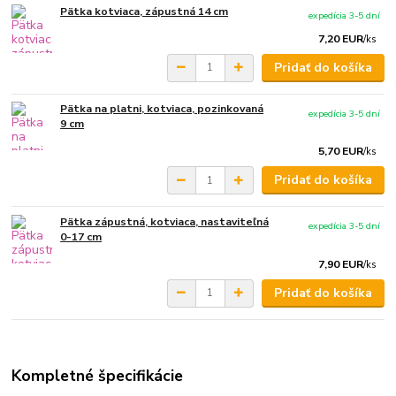
Pätka kotviaca, zápustná 14 cm
expedícia 3-5 dní
7,20 EUR
/
ks
Pridať do košíka
Pätka na platni, kotviaca, pozinkovaná
expedícia 3-5 dní
9 cm
5,70 EUR
/
ks
Pridať do košíka
Pätka zápustná, kotviaca, nastaviteľná
expedícia 3-5 dní
0-17 cm
7,90 EUR
/
ks
Pridať do košíka
Kompletné špecifikácie