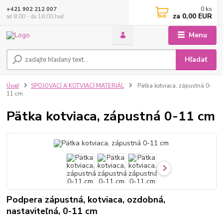
0
ks
+421 902 212 007
za
0,00 EUR
od 8:00 - do 16:00 hod
Menu
Hľadať
Úvod
SPOJOVACÍ A KOTVIACÍ MATERIÁL
Pätka kotviaca, zápustná 0-
11 cm
Pätka kotviaca, zápustná 0-11 cm
Podpera zápustná, kotviaca, ozdobná,
nastaviteľná, 0-11 cm