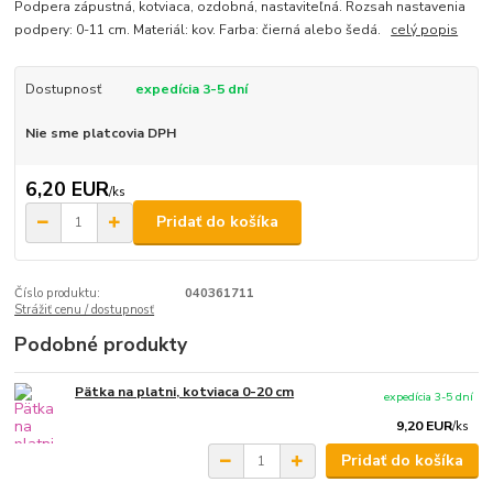
Podpera zápustná, kotviaca, ozdobná, nastaviteľná. Rozsah nastavenia
podpery: 0-11 cm. Materiál: kov. Farba: čierná alebo šedá.
celý popis
Dostupnosť
expedícia 3-5 dní
Nie sme platcovia DPH
6,20 EUR
/
ks
Pridať do košíka
Číslo produktu:
040361711
Strážiť cenu / dostupnosť
Podobné produkty
Pätka na platni, kotviaca 0-20 cm
expedícia 3-5 dní
9,20 EUR
/
ks
Pridať do košíka