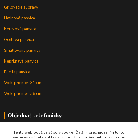
Grilovacie súpravy
Liatinová panvica
Nerezová panvica
Oceľová panvica
Smaltovaná panvica
Nepriľnavá panvica
Paella panvica
Wok, priemer: 31 cm
Wok, priemer: 36 cm
Objednať telefonicky
Tento web používa súbory cookie. Ďalším prechádzaním tohto
+421 902 212 007
webu vyjadrujete súhlas s ich používaním. Viac informácií v pod