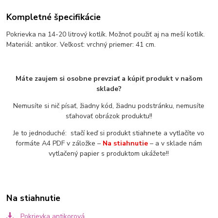
Kompletné špecifikácie
Pokrievka na 14-20 litrový kotlík. Možnoť použiť aj na meší kotlík.
Materiál: antikor. Veľkosť: vrchný priemer: 41 cm.
Máte zaujem si osobne prevziať a kúpiť produkt v našom
sklade?
Nemusíte si nič písať, žiadny kód, žiadnu podstránku, nemusíte
sťahovať obrázok produktu!!
Je to jednoduché: stačí keď si produkt stiahnete a vytlačíte vo
formáte A4 PDF v záložke –
Na stiahnutie
– a v sklade nám
vytlačený papier s produktom ukážete!!
Na stiahnutie
Pokrievka antikorová