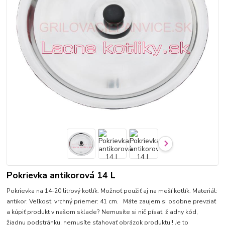
Pokrievka antikorová 14 L
Pokrievka na 14-20 litrový kotlík. Možnoť použiť aj na meší kotlík. Materiál:
antikor. Veľkosť: vrchný priemer: 41 cm. Máte zaujem si osobne prevziať
a kúpiť produkt v našom sklade? Nemusíte si nič písať, žiadny kód,
žiadnu podstránku, nemusíte sťahovať obrázok produktu!! Je to