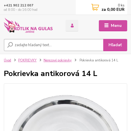
0
ks
+421 902 212 007
za
0,00 EUR
od 8:00 - do 16:00 hod
Menu
Hľadať
Úvod
POKRIEVKY
Nerezové pokrievky
Pokrievka antikorová 14 L
Pokrievka antikorová 14 L