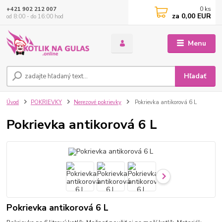
0
ks
+421 902 212 007
za
0,00 EUR
od 8:00 - do 16:00 hod
Menu
Hľadať
Úvod
POKRIEVKY
Nerezové pokrievky
Pokrievka antikorová 6 L
Pokrievka antikorová 6 L
Pokrievka antikorová 6 L