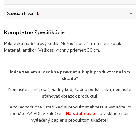
Súvisiaci tovar
1
Kompletné špecifikácie
Pokrievka na 6 litrový kotlík. Možnoť použiť aj na meší kotlík.
Materiál: antikor. Veľkosť: vrchný priemer: 30 cm.
Máte zaujem si osobne prevziať a kúpiť produkt v našom
sklade?
Nemusíte si nič písať, žiadny kód, žiadnu podstránku, nemusíte
sťahovať obrázok produktu!!
Je to jednoduché: stačí keď si produkt stiahnete a vytlačíte vo
formáte A4 PDF v záložke –
Na stiahnutie
– a v sklade nám
vytlačený papier s produktom ukážete!!