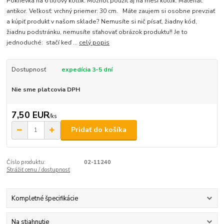
Pokrievka na 6 litrový kotlík. Možnoť použiť aj na meší kotlík. Materiál:
antikor. Veľkosť: vrchný priemer: 30 cm. Máte zaujem si osobne prevziať
a kúpiť produkt v našom sklade? Nemusíte si nič písať, žiadny kód,
žiadnu podstránku, nemusíte sťahovať obrázok produktu!! Je to
jednoduché: stačí keď ...
celý popis
Dostupnosť
expedícia 3-5 dní
Nie sme platcovia DPH
7,50 EUR
/
ks
Pridať do košíka
Číslo produktu:
02-11240
Strážiť cenu / dostupnosť
Kompletné špecifikácie
Na stiahnutie