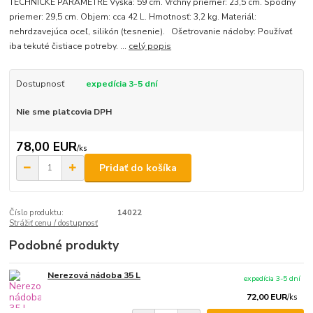
TECHNICKÉ PARAMETRE Výška: 59 cm. Vrchný priemer: 23,5 cm. Spodný
priemer: 29,5 cm. Objem: cca 42 L. Hmotnosť: 3,2 kg. Materiál:
nehrdzavejúca oceľ, silikón (tesnenie). Ošetrovanie nádoby: Používať
iba tekuté čistiace potreby. ...
celý popis
Dostupnosť
expedícia 3-5 dní
Nie sme platcovia DPH
78,00 EUR
/
ks
Pridať do košíka
Číslo produktu:
14022
Strážiť cenu / dostupnosť
Podobné produkty
Nerezová nádoba 35 L
expedícia 3-5 dní
72,00 EUR
/
ks