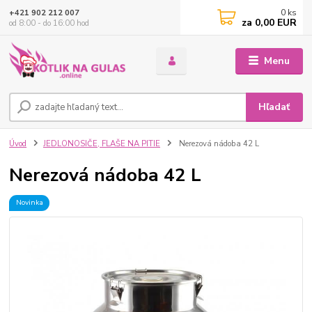
0
ks
+421 902 212 007
za
0,00 EUR
od 8:00 - do 16:00 hod
Menu
Hľadať
Úvod
JEDLONOSIČE, FLAŠE NA PITIE
Nerezová nádoba 42 L
Nerezová nádoba 42 L
Novinka