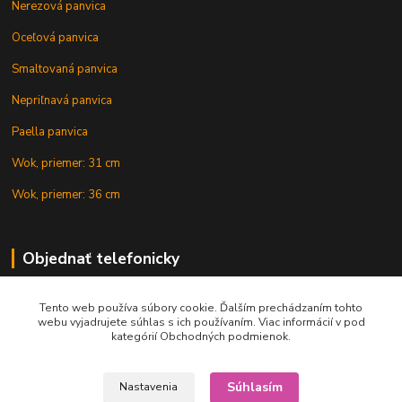
Nerezová panvica
Oceľová panvica
Smaltovaná panvica
Nepriľnavá panvica
Paella panvica
Wok, priemer: 31 cm
Wok, priemer: 36 cm
Objednať telefonicky
Tento web používa súbory cookie. Ďalším prechádzaním tohto
+421 902 212 007
webu vyjadrujete súhlas s ich používaním. Viac informácií v pod
kategórií Obchodných podmienok.
Súhlasím
Nastavenia