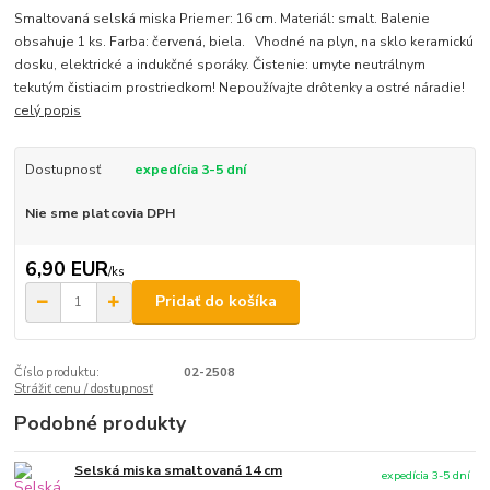
Smaltovaná selská miska Priemer: 16 cm. Materiál: smalt. Balenie
obsahuje 1 ks. Farba: červená, biela. Vhodné na plyn, na sklo keramickú
dosku, elektrické a indukčné sporáky. Čistenie: umyte neutrálnym
tekutým čistiacim prostriedkom! Nepoužívajte drôtenky a ostré náradie!
celý popis
Dostupnosť
expedícia 3-5 dní
Nie sme platcovia DPH
6,90 EUR
/
ks
Pridať do košíka
Číslo produktu:
02-2508
Strážiť cenu / dostupnosť
Podobné produkty
Selská miska smaltovaná 14 cm
expedícia 3-5 dní